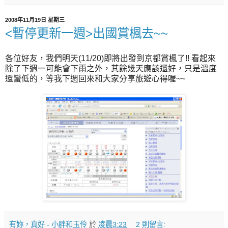
2008年11月19日 星期三
<暫停更新一週>出國賞楓去~~
各位好友，我們明天(11/20)即將出發到京都賞楓了!! 看起來
除了下週一可能會下雨之外，其餘幾天應該還好，只是溫度
還蠻低的，等我下週回來和大家分享旅遊心得喔~~
有妳，真好 - 小胖和玉伶
於
凌晨3:23
2 則留言: