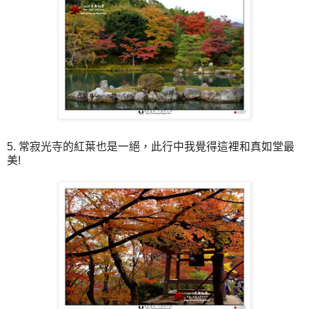
5. 常寂光寺的紅葉也是一絕，此行中我覺得這裡和真如堂最
美!