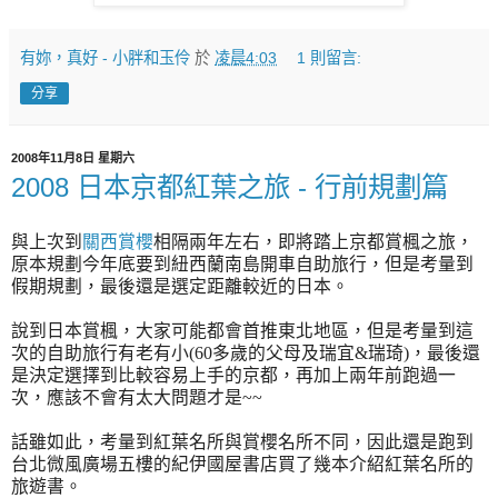
有妳，真好 - 小胖和玉伶
於
凌晨4:03
1 則留言:
分享
2008年11月8日 星期六
2008 日本京都紅葉之旅 - 行前規劃篇
與上次到
關西賞櫻
相隔兩年左右，即將踏上京都賞楓之旅，
原本規劃今年底要到紐西蘭南島開車自助旅行，但是考量到
假期規劃，最後還是選定距離較近的日本。
說到日本賞楓，大家可能都會首推東北地區，但是考量到這
次的自助旅行有老有小(60多歲的父母及瑞宜&瑞琦)，最後還
是決定選擇到比較容易上手的京都，再加上兩年前跑過一
次，應該不會有太大問題才是~~
話雖如此，
考量到紅葉名所與賞櫻名所不同，因此還是跑到
台北微風廣場五樓的紀伊國屋書店買了幾本介紹紅葉名所的
旅遊書。