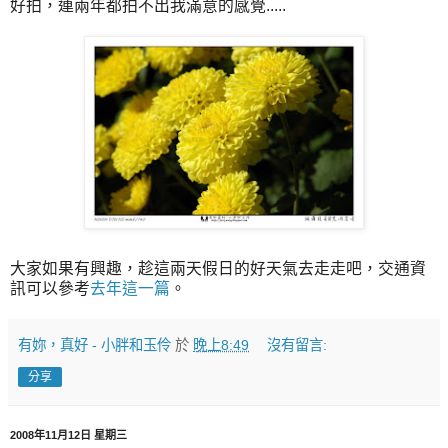
好拍，連兩年都拍不出我滿意的感覺.....
大家如果有興趣，趁這兩天假日的好天氣去走走吧，交通資
訊可以參考
去年這一篇
。
有妳，真好 - 小胖和玉伶
於
晚上8:49
沒有留言:
分享
2008年11月12日 星期三