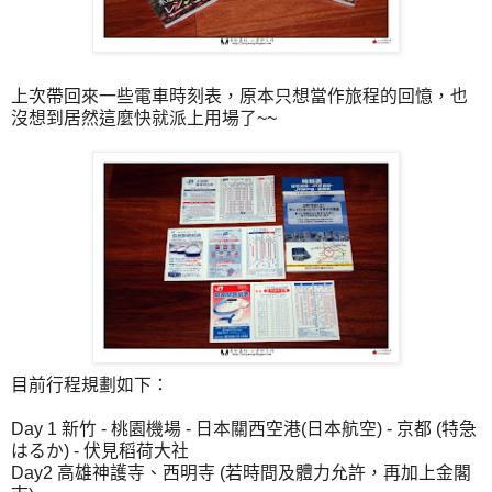
上次帶回來一些電車時刻表，原本只想當作旅程的回憶，也
沒想到居然這麼快就派上用場了~~
目前行程規劃如下：
Day 1 新竹 - 桃園機場 - 日本關西空港(日本航空) - 京都 (特急
はるか) - 伏見稻荷大社
Day2 高雄神護寺、西明寺 (若時間及體力允許，再加上金閣