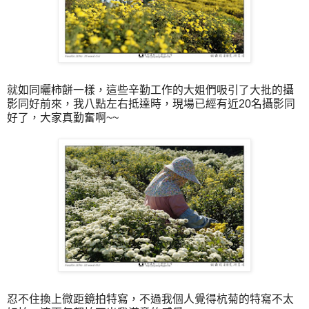
就如同曬柿餅一樣，這些辛勤工作的大姐們吸引了大批的攝
影同好前來，我八點左右抵達時，現場已經有近20名攝影同
好了，大家真勤奮啊~~
忍不住換上微距鏡拍特寫，不過我個人覺得杭菊的特寫不太