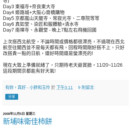
寺)
Day3 東福寺+奈良東大寺
Day4 姬路城+大阪心齋橋購物
Day5 京都嵐山天龍寺、常寂光寺、二尊院等等
Day6 真如堂、染匠和服體驗+清水寺
Day7 南禪寺、永觀堂 - 晚上7點左右飛機回國
上次搭西北航空，不論時間或價格都很漂亮，不過現在西北
航空往關西並不是每天都有飛，回程時間剛好搭不上，只好
改搭貴一點的日航，還好時間還是蠻漂亮的!
現在大致上準備就緒了，只期待老天爺賞臉，11/20~11/26
這段期間京都能有好天氣!
有妳，真好 - 小胖和玉伶
於
下午3:11
9 則留言:
分享
2008年11月5日 星期三
新埔味衛佳柿餅