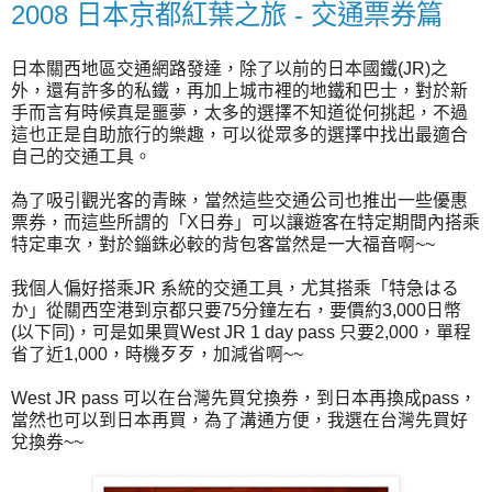
2008 日本京都紅葉之旅 - 交通票券篇
日本關西地區交通網路發達，除了以前的日本國鐵(JR)之
外，還有許多的私鐵，再加上城市裡的地鐵和巴士，對於新
手而言有時候真是噩夢，太多的選擇不知道從何挑起，不過
這也正是自助旅行的樂趣，可以從眾多的選擇中找出最適合
自己的交通工具。
為了吸引觀光客的青睞，當然這些交通公司也推出一些優惠
票券，而這些所謂的「X日券」可以讓遊客在特定期間內搭乘
特定車次，對於錙銖必較的背包客當然是一大福音啊~~
我個人偏好搭乘JR 系統的交通工具，尤其搭乘「特急はる
か」從關西空港到京都只要75分鐘左右，要價約3,000日幣
(以下同)，可是如果買West JR 1 day pass 只要2,000，單程
省了近1,000，時機歹歹，加減省啊~~
West JR pass 可以在台灣先買兌換券，到日本再換成pass，
當然也可以到日本再買，為了溝通方便，我選在台灣先買好
兌換券~~