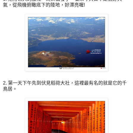
氣，從飛機俯瞰底下的陸地，好漂亮喔!
2. 第一天下午先到伏見稻荷大社，這裡最有名的就是它的千
鳥居。