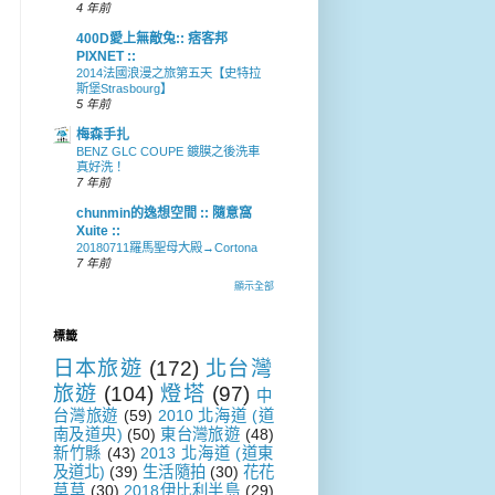
4 年前
400D愛上無敵兔:: 痞客邦
PIXNET ::
2014法國浪漫之旅第五天【史特拉
斯堡Strasbourg】
5 年前
梅森手扎
BENZ GLC COUPE 鍍膜之後洗車
真好洗！
7 年前
chunmin的逸想空間 :: 隨意窩
Xuite ::
20180711羅馬聖母大殿→Cortona
7 年前
顯示全部
標籤
日本旅遊
(172)
北台灣
旅遊
(104)
燈塔
(97)
中
台灣旅遊
(59)
2010 北海道 (道
南及道央)
(50)
東台灣旅遊
(48)
新竹縣
(43)
2013 北海道 (道東
及道北)
(39)
生活隨拍
(30)
花花
草草
(30)
2018伊比利半島
(29)