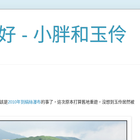
好 - 小胖和玉伶
該是
2010年到絹絲瀑布
的事了，這次原本打算舊地重遊，沒想到玉伶居然被