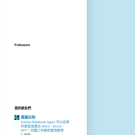
Followers
我的朋友們
電腦玩物
Gemini Notebook Agent 可以從資
料庫直接產出 Word、Excel、
PPT！四種工作案例實測教學
1 天前