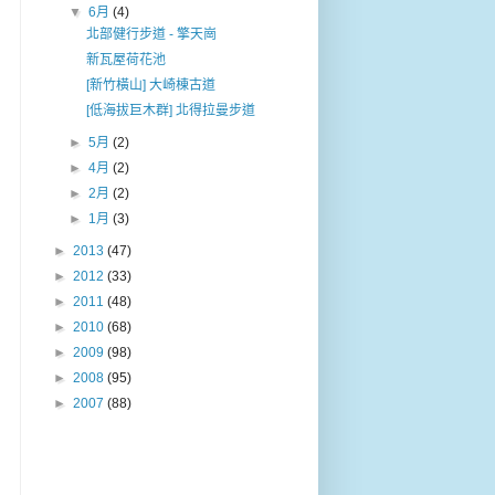
▼
6月
(4)
北部健行步道 - 擎天崗
新瓦屋荷花池
[新竹橫山] 大崎棟古道
[低海拔巨木群] 北得拉曼步道
►
5月
(2)
►
4月
(2)
►
2月
(2)
►
1月
(3)
►
2013
(47)
►
2012
(33)
►
2011
(48)
►
2010
(68)
►
2009
(98)
►
2008
(95)
►
2007
(88)