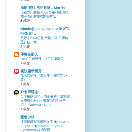
攝影‧旅行‧拈花惹草→Morris
【新竹】關西 Fudu Cafe 福杜咖啡
橘子園內的預約制咖啡店
5 週前
winnie@lonely planet:: 痞客邦
PIXNET ::
長野｜2024初夏 奈良井宿「 伊勢
屋」住一晚
1 年前
停格在那天
2024 日光健行 - 《三》華巖滝
1 年前
無法顯示網頁
海水缸紀錄（滿 6 年 9 個月又 28
天）
1 年前
紗卡碎碎念
溫度日記 APP：用柔美的手繪插圖
來療癒你的心、豐富你的手帳日
記！（Android、iOS）
1 年前
藍色小站
什麼是虛擬機管理程序 Hypervisor
? Type 1 Hypervisor ? Type 2
Hypervisor 詳細解釋