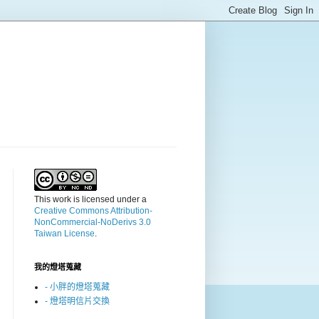
This work is licensed under a
Creative Commons Attribution-
NonCommercial-NoDerivs 3.0
Taiwan License
.
我的燈塔蒐藏
- 小胖的燈塔蒐藏
- 燈塔明信片交換