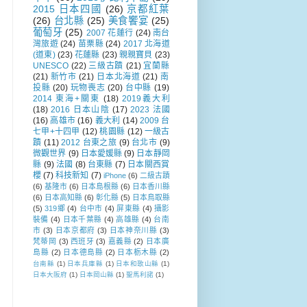
2015 日本四國
(26)
京都紅葉
(26)
台北縣
(25)
美食饗宴
(25)
葡萄牙
(25)
2007 花蓮行
(24)
南台
灣旅遊
(24)
苗栗縣
(24)
2017 北海道
(道東)
(23)
花蓮縣
(23)
親親寶貝
(23)
UNESCO
(22)
三級古蹟
(21)
宜蘭縣
(21)
新竹市
(21)
日本北海道
(21)
南
投縣
(20)
玩物喪志
(20)
台中縣
(19)
2014 東海+關東
(18)
2019義大利
(18)
2016 日本山陰
(17)
2023 法國
(16)
高雄市
(16)
義大利
(14)
2009 台
七甲+十四甲
(12)
桃園縣
(12)
一級古
蹟
(11)
2012 台東之旅
(9)
台北市
(9)
微觀世界
(9)
日本愛媛縣
(9)
日本靜岡
縣
(9)
法國
(8)
台東縣
(7)
日本關西賞
櫻
(7)
科技新知
(7)
iPhone
(6)
二級古蹟
(6)
基隆市
(6)
日本島根縣
(6)
日本香川縣
(6)
日本高知縣
(6)
彰化縣
(5)
日本鳥取縣
(5)
319鄉
(4)
台中市
(4)
屏東縣
(4)
攝影
裝備
(4)
日本千葉縣
(4)
高雄縣
(4)
台南
市
(3)
日本京都府
(3)
日本神奈川縣
(3)
梵蒂岡
(3)
西班牙
(3)
嘉義縣
(2)
日本廣
島縣
(2)
日本德島縣
(2)
日本栃木縣
(2)
台南縣
(1)
日本兵庫縣
(1)
日本和歌山縣
(1)
日本大阪府
(1)
日本岡山縣
(1)
聖馬利諾
(1)