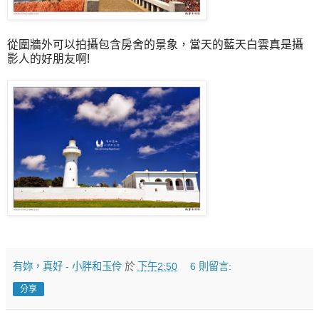
從圍牆外可以拍攝包含房舍的景象，當天的藍天白雲真是攝
影人的好朋友啊!
有妳，真好 - 小胖和玉伶
於
下午2:50
6 則留言:
分享