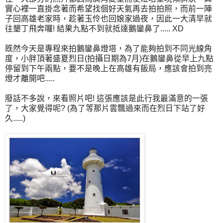
實心裡一直掛念著而希望找個好天氣再去拍拍照，而前一陣
子回高雄老家時，趁著玉伶也回娘家過夜，因此一大清早就
往墾丁飛奔囉! 結果九點不到就抵達鵝鑾鼻了..... XD
既然今天是專程來拍鵝鑾鼻燈塔，為了能夠拍到不同光線角
度，小胖頂著盛夏烈日(拍攝日期為7月)在鵝鑾鼻從早上九點
停留到下午兩點，要不是晚上在高雄有飯局，應該會拍到亮
燈才離開吧.....
廢話不多說，來看照片吧! 這張應該是此行我最滿意的一張
了，大家覺得呢? (為了等那片雲飄過來而在烈日下站了好
久.....)