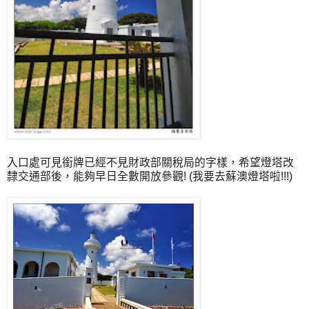
入口處可見銜牌已經不見財政部關稅局的字樣，希望燈塔改
隸交通部後，能夠早日全數開放參觀! (我要去蘇澳燈塔啦!!!)