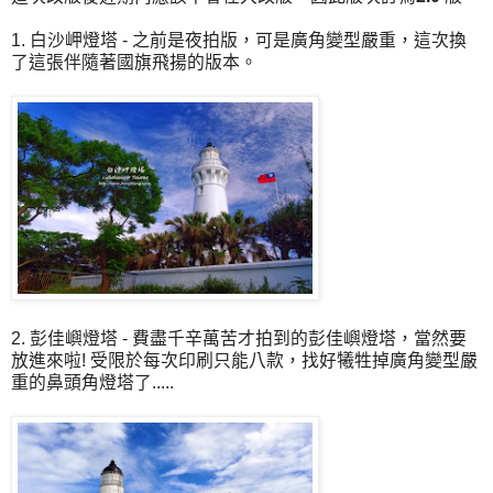
1. 白沙岬燈塔 - 之前是夜拍版，可是廣角變型嚴重，這次換
了這張伴隨著國旗飛揚的版本。
2. 彭佳嶼燈塔 - 費盡千辛萬苦才拍到的彭佳嶼燈塔，當然要
放進來啦! 受限於每次印刷只能八款，找好犧牲掉廣角變型嚴
重的鼻頭角燈塔了.....