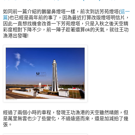
如同前一篇介紹的鵝鑾鼻燈塔一樣，前次到訪芳苑燈塔(
這一
篇
)也已經是兩年前的事了，因為最近打算改版燈塔明信片，
因此一直想找機會改善一下芳苑燈塔，只是入秋之後天空精
彩度相對下降不少，前一陣子趁著還算ok的天氣，就往王功
漁港出發囉!
經過了兩個小時的車程，發現王功漁港的天空雖然晴朗，但
是萬里無雲也少了些變化，不過遠道而來，還是加減拍了幾
張。