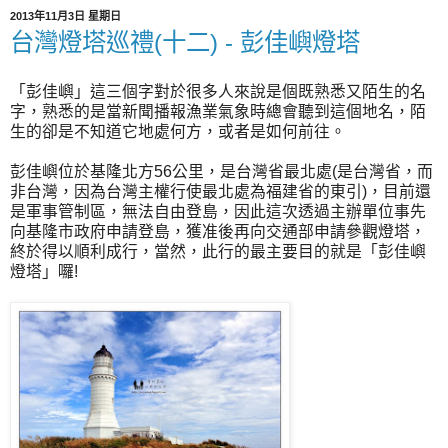
2013年11月3日 星期日
台灣燈塔巡禮(十二) - 彭佳嶼燈塔
「彭佳嶼」這三個字對於很多人來說是個既熟悉又陌生的名
字，熟悉的是當新聞播報漁業氣象時總會聽到這個地名，陌
生的卻是不知道它地處何方，或者是如何前往。
彭佳嶼位於基隆北方56公里，是台灣省最北處(是台灣省，而
非台灣，因為台灣主權行使最北處為福建省的東引)，目前還
是軍事管制區，無法自由登島，因此這次透過主辦單位事先
向基隆市政府申請登島，獲准後再向交通部申請參觀燈塔，
終於得以順利成行，當然，此行的最主要目的就是「彭佳嶼
燈塔」囉!