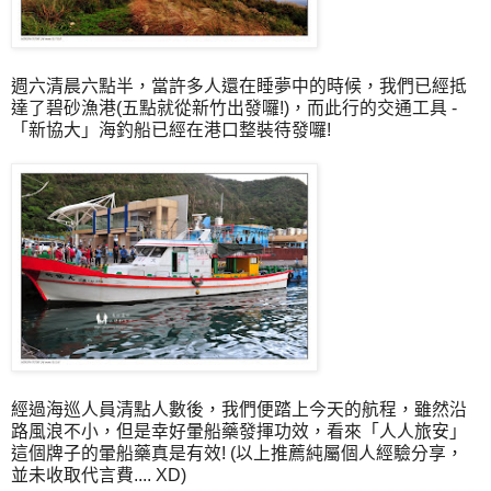
週六清晨六點半，當許多人還在睡夢中的時候，我們已經抵
達了碧砂漁港(五點就從新竹出發囉!)，而此行的交通工具 -
「新協大」海釣船已經在港口整裝待發囉!
經過海巡人員清點人數後，我們便踏上今天的航程，雖然沿
路風浪不小，但是幸好暈船藥發揮功效，看來「人人旅安」
這個牌子的暈船藥真是有效! (以上推薦純屬個人經驗分享，
並未收取代言費.... XD)