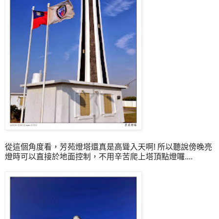
從這個角度看，芳苑燈塔還真是高聳入天啊! 所以聽說傍晚亮
燈時可以直接於地面控制，不用辛苦爬上塔頂點燈囉....