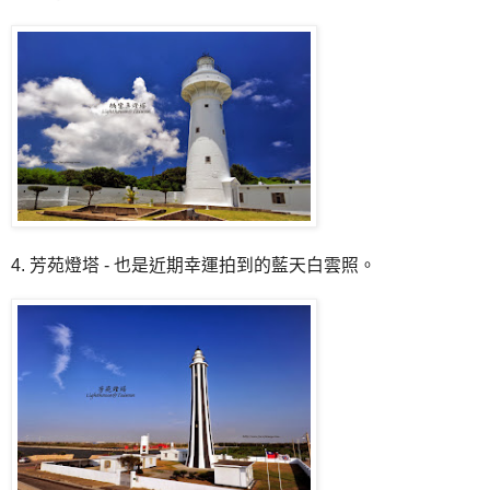
4. 芳苑燈塔 - 也是近期幸運拍到的藍天白雲照。