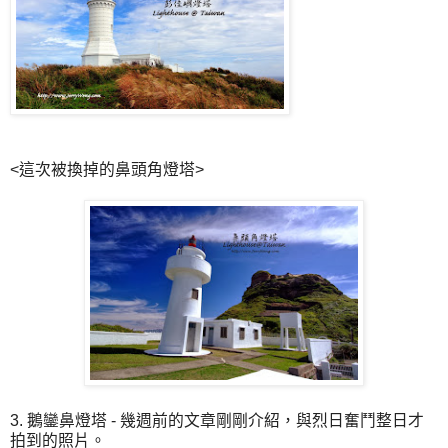
<這次被換掉的鼻頭角燈塔>
3. 鵝鑾鼻燈塔 - 幾週前的文章剛剛介紹，與烈日奮鬥整日才
拍到的照片。