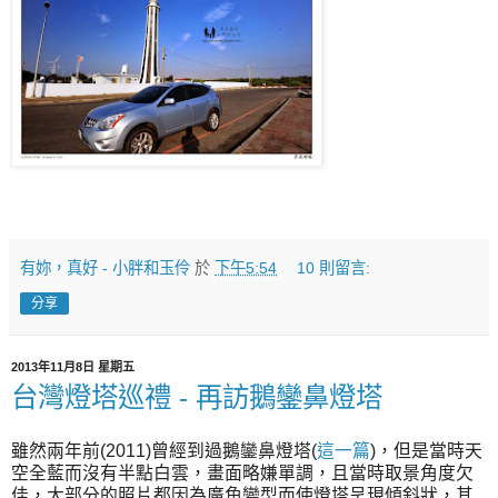
有妳，真好 - 小胖和玉伶
於
下午5:54
10 則留言:
分享
2013年11月8日 星期五
台灣燈塔巡禮 - 再訪鵝鑾鼻燈塔
雖然兩年前(2011)曾經到過鵝鑾鼻燈塔(
這一篇
)，但是當時天
空全藍而沒有半點白雲，畫面略嫌單調，且當時取景角度欠
佳，大部分的照片都因為廣角變型而使燈塔呈現傾斜狀，其