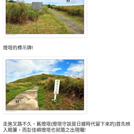
燈塔的標示牌!
走進叉路不久，舊燈塔(燈塔守說是日據時代留下來的)首先映
入眼簾，而彭佳嶼燈塔也就隨之出現囉!