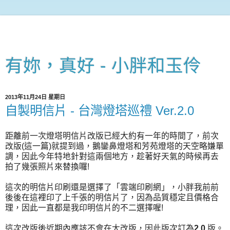
有妳，真好 - 小胖和玉伶
2013年11月24日 星期日
自製明信片 - 台灣燈塔巡禮 Ver.2.0
距離前一次燈塔明信片改版已經大約有一年的時間了，前次
改版(這一篇)就提到過，鵝鑾鼻燈塔和芳苑燈塔的天空略嫌單
調，因此今年特地針對這兩個地方，趁著好天氣的時候再去
拍了幾張照片來替換囉!
這次的明信片印刷還是選擇了「雲端印刷網」，小胖我前前
後後在這裡印了上千張的明信片了，因為品質穩定且價格合
理，因此一直都是我印明信片的不二選擇喔!
這次改版後近期內應該不會在大改版，因此版次訂為
2.0
版。