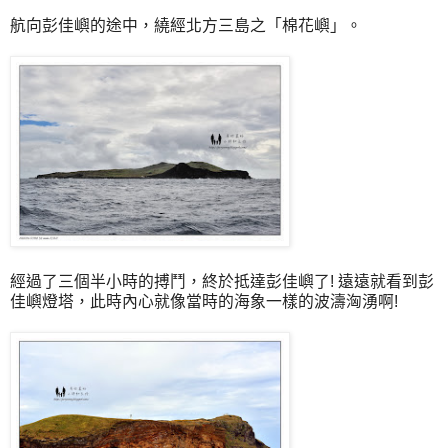
航向彭佳嶼的途中，繞經北方三島之「棉花嶼」。
經過了三個半小時的搏鬥，終於抵達彭佳嶼了! 遠遠就看到彭
佳嶼燈塔，此時內心就像當時的海象一樣的波濤洶湧啊!