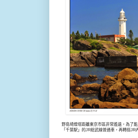
野島埼燈塔距離東京市區非常遙遠，為了能
「千葉駅」的JR総武線普通車，再轉搭J