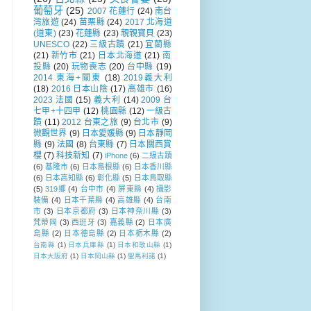
葡萄牙
(25)
2007 花蓮行
(24)
南台
灣旅遊
(24)
苗栗縣
(24)
2017 北海道
(道東)
(23)
花蓮縣
(23)
親親寶貝
(23)
UNESCO
(22)
三級古蹟
(21)
宜蘭縣
(21)
新竹市
(21)
日本北海道
(21)
南
投縣
(20)
玩物喪志
(20)
台中縣
(19)
2014 東海+關東
(18)
2019義大利
(18)
2016 日本山陰
(17)
高雄市
(16)
2023 法國
(15)
義大利
(14)
2009 台
七甲+十四甲
(12)
桃園縣
(12)
一級古
蹟
(11)
2012 台東之旅
(9)
台北市
(9)
微觀世界
(9)
日本愛媛縣
(9)
日本靜岡
縣
(9)
法國
(8)
台東縣
(7)
日本關西賞
櫻
(7)
科技新知
(7)
iPhone
(6)
二級古蹟
(6)
基隆市
(6)
日本島根縣
(6)
日本香川縣
(6)
日本高知縣
(6)
彰化縣
(5)
日本鳥取縣
(5)
319鄉
(4)
台中市
(4)
屏東縣
(4)
攝影
裝備
(4)
日本千葉縣
(4)
高雄縣
(4)
台南
市
(3)
日本京都府
(3)
日本神奈川縣
(3)
梵蒂岡
(3)
西班牙
(3)
嘉義縣
(2)
日本廣
島縣
(2)
日本德島縣
(2)
日本栃木縣
(2)
台南縣
(1)
日本兵庫縣
(1)
日本和歌山縣
(1)
日本大阪府
(1)
日本岡山縣
(1)
聖馬利諾
(1)