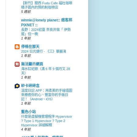
【新竹】關西 Fudu Cafe 福杜咖啡
橘子園內的預約制咖啡店
5 週前
winnie@lonely planet:: 痞客邦
PIXNET ::
長野｜2024初夏 奈良井宿「 伊勢
屋」住一晚
1 年前
停格在那天
2024 日光健行 - 《三》華巖滝
1 年前
無法顯示網頁
海水缸紀錄（滿 6 年 9 個月又 28
天）
1 年前
紗卡碎碎念
溫度日記 APP：用柔美的手繪插圖
來療癒你的心、豐富你的手帳日
記！（Android、iOS）
1 年前
藍色小站
什麼是虛擬機管理程序 Hypervisor
? Type 1 Hypervisor ? Type 2
Hypervisor 詳細解釋
4 年前