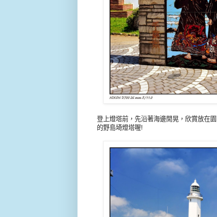
登上燈塔前，先沿著海邊閒晃，欣賞放在園
的野島埼燈塔喔!