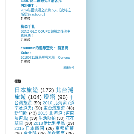
400D愛上無敵兔:: 痞客邦
PIXNET ::
2014法國浪漫之旅第五天【史特拉
斯堡Strasbourg】
5 年前
梅森手扎
BENZ GLC COUPE 鍍膜之後洗車
真好洗！
7 年前
chunmin的逸想空間 :: 隨意窩
Xuite ::
20180711羅馬聖母大殿→Cortona
7 年前
顯示全部
標籤
日本旅遊
(172)
北台灣
旅遊
(104)
燈塔
(96)
中
台灣旅遊
(59)
2010 北海道 (道
南及道央)
(50)
東台灣旅遊
(48)
新竹縣
(43)
2013 北海道 (道東
及道北)
(39)
生活隨拍
(30)
花花
草草
(30)
2018伊比利半島
(29)
2015 日本四國
(26)
京都紅葉
(26)
台北縣
(25)
美食饗宴
(25)