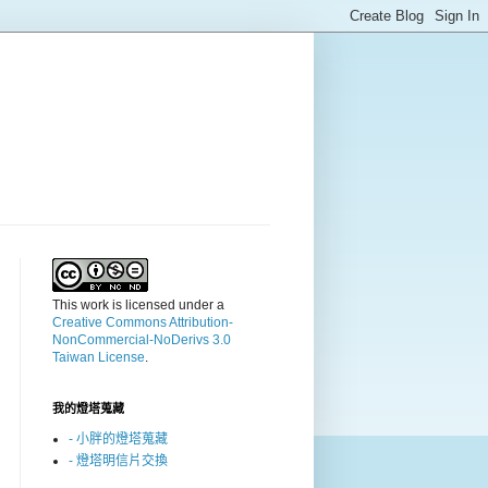
This work is licensed under a
Creative Commons Attribution-
NonCommercial-NoDerivs 3.0
Taiwan License
.
我的燈塔蒐藏
- 小胖的燈塔蒐藏
- 燈塔明信片交換