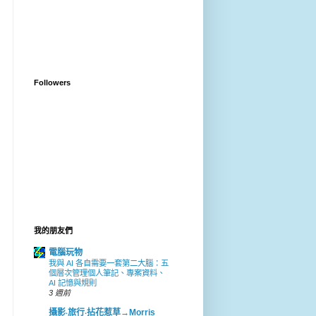
Followers
我的朋友們
電腦玩物
我與 AI 各自需要一套第二大腦：五
個層次管理個人筆記、專案資料、
AI 記憶與規則
3 週前
攝影‧旅行‧拈花惹草→Morris