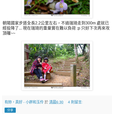
朝陽國家步道全長2.2公里左右，不過瑞琦走到300m 處就已
經投降了... 現在瑞琦的重量實在難以負荷 :p 只好下次再來攻
頂囉~~
有妳，真好 - 小胖和玉伶
於
清晨6:30
4 則留言:
分享