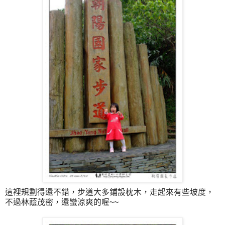
這裡規劃得還不錯，步道大多鋪設枕木，走起來有些坡度，
不過林蔭茂密，還蠻涼爽的喔~~