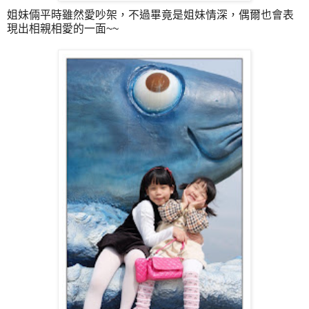
姐妹倆平時雖然愛吵架，不過畢竟是姐妹情深，偶爾也會表
現出相親相愛的一面~~