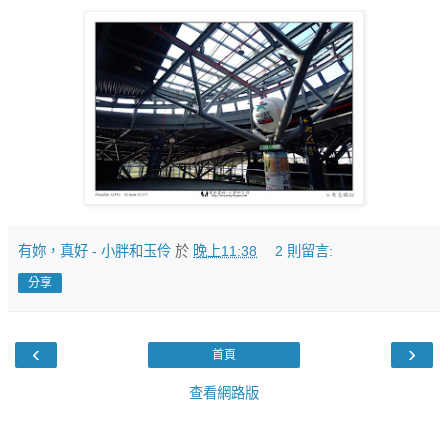
有妳，真好 - 小胖和玉伶
於
晚上11:38
2 則留言:
分享
‹
›
首頁
查看網路版