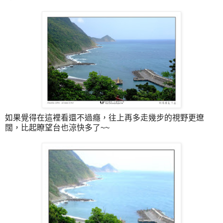
如果覺得在這裡看還不過癮，往上再多走幾步的視野更遼
闊，比起瞭望台也涼快多了~~