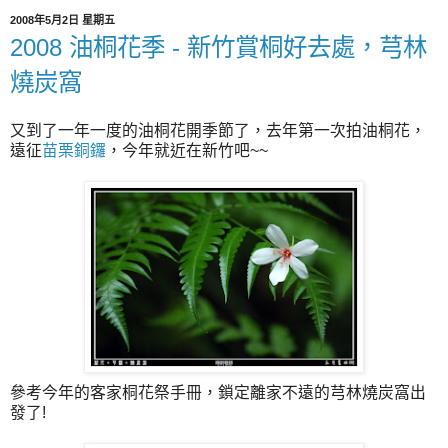
2008年5月2日 星期五
2008 油桐花季 - 新竹賞桐好去處，芎林
燒炭窩
又到了一年一度的油桐花開季節了，去年第一次拍油桐花，
遠征
苗栗銅鑼
，今年就近在新竹吧~~
參考今年的客家桐花祭手冊，鎖定離家不遠的芎林燒炭窩出
發了!