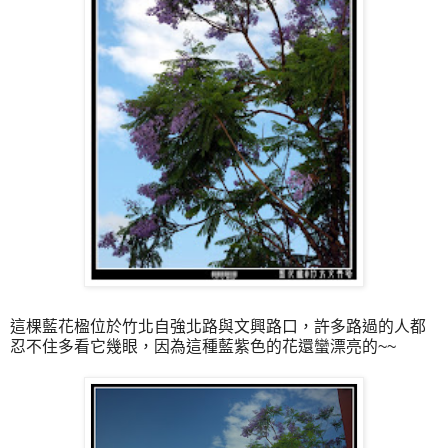
這棵藍花楹位於竹北自強北路與文興路口，許多路過的人都
忍不住多看它幾眼，因為這種藍紫色的花還蠻漂亮的~~