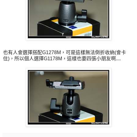
也有人會選擇搭配G1278M，可是這樣無法倒折收納(會卡
住)，所以個人選擇G1178M，這樣也要四張小朋友啊....