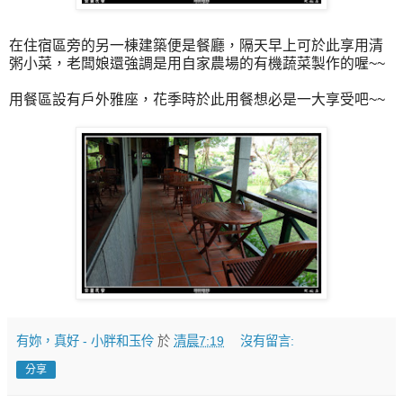
在住宿區旁的另一棟建築便是餐廳，隔天早上可於此享用清
粥小菜，老闆娘還強調是用自家農場的有機蔬菜製作的喔~~
用餐區設有戶外雅座，花季時於此用餐想必是一大享受吧~~
有妳，真好 - 小胖和玉伶
於
清晨7:19
沒有留言:
分享