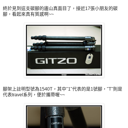
終於見到這支碳腳的廬山真面目了，接近17張小朋友的碳
腳，看起來真有質感啊~~
腳架上註明型號為1540T，其中"1"代表的是1號腳，"T"則是
代表travel系列，便於攜帶喔~~