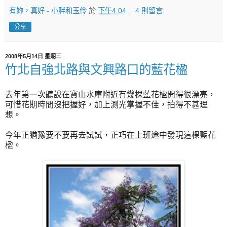
有妳，真好 - 小胖和玉伶
於
下午4:04
4 則留言:
分享
2008年5月14日 星期三
竹北自強北路與文興路口的藍花楹
去年第一次聽說在寶山水庫附近有幾棵藍花楹開得很漂亮，
可惜花期時間沒把握好，加上測光掌握不佳，拍得不甚理
想。
今年正猶豫要不要再去試試，正巧在上班途中發現這棵藍花
楹。