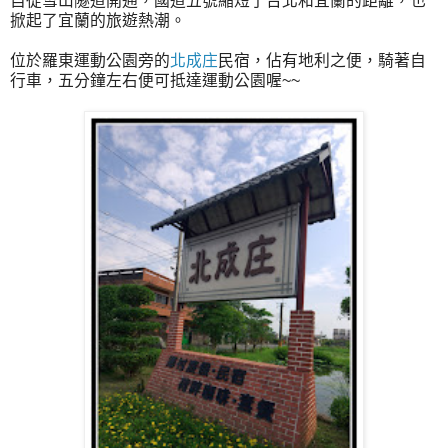
自從雪山隧道開通，國道五號縮短了台北和宜蘭的距離，也
掀起了宜蘭的旅遊熱潮。
位於羅東運動公園旁的
北成庄
民宿，佔有地利之便，騎著自
行車，五分鐘左右便可抵達運動公園喔~~