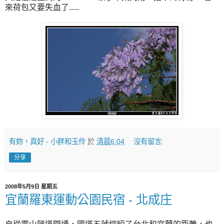
來荷包又要失血了.....
有妳，真好 - 小胖和玉伶
於
清晨6:04
沒有留言:
分享
2008年5月9日 星期五
宜蘭羅東運動公園民宿 - 北成庄