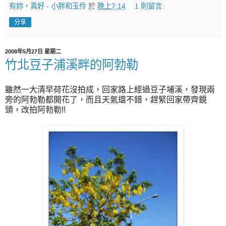
有妳，真好 - 小胖和玉伶
於
晚上7:14
1 則留言:
分享
2008年5月27日 星期二
竹北豆子浦溪畔的阿勃勒
雖然一大清早荷花沒拍成，回家路上經過豆子埔溪，發現兩
旁的阿勃勒都開花了，而且天氣還不錯，趕緊回家帶齊鏡
頭，改拍阿勃勒!!