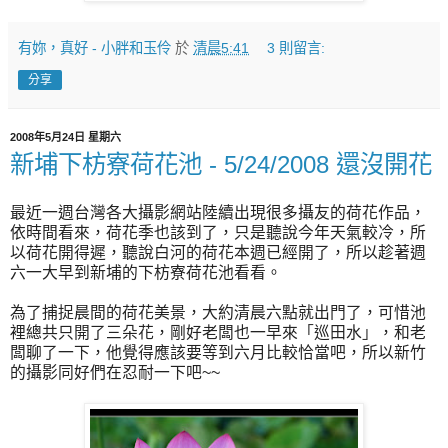
有妳，真好 - 小胖和玉伶
於
清晨5:41
3 則留言:
分享
2008年5月24日 星期六
新埔下枋寮荷花池 - 5/24/2008 還沒開花
最近一週台灣各大攝影網站陸續出現很多攝友的荷花作品，
依時間看來，荷花季也該到了，只是聽說今年天氣較冷，所
以荷花開得遲，聽說白河的荷花本週已經開了，所以趁著週
六一大早到新埔的下枋寮荷花池看看。
為了捕捉晨間的荷花美景，大約清晨六點就出門了，可惜池
裡總共只開了三朵花，剛好老闆也一早來
「
巡田水
」
，和老
闆聊了一下，他覺得應該要等到六月比較恰當吧，所以新竹
的攝影同好們在忍耐一下吧~~