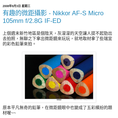
2008年9月3日 星期三
有趣的微距攝影 - Nikkor AF-S Micro
105mm f/2.8G IF-ED
上個週末新竹地區是個陰天，灰濛濛的天空讓人提不起勁出
去拍照，無聊之下拿出微距鏡來玩玩，就地取材拿了些瑞宜
的彩色鉛筆來拍。
原本平凡無奇的鉛筆，在微距鏡眼中也變成了五彩繽紛的題
材喔~~