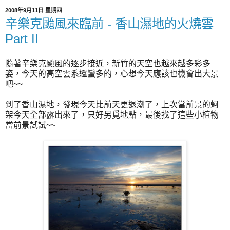
2008年9月11日 星期四
辛樂克颱風來臨前 - 香山濕地的火燒雲
Part II
隨著辛樂克颱風的逐步接近，新竹的天空也越來越多彩多
姿，今天的高空雲系還蠻多的，心想今天應該也機會出大景
吧~~
到了香山濕地，發現今天比前天更退潮了，上次當前景的蚵
架今天全部露出來了，只好另覓地點，最後找了這些小植物
當前景試試~~