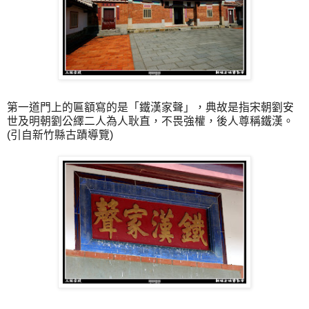
第一道門上的匾額寫的是「鐵漢家聲」，典故是指宋朝劉安
世及明朝劉公繹二人為人耿直，不畏強權，後人尊稱鐵漢。
(引自新竹縣古蹟導覽)