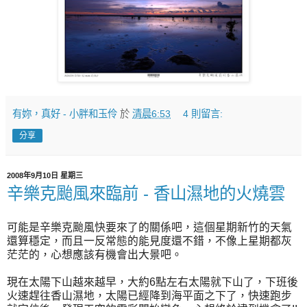
有妳，真好 - 小胖和玉伶
於
清晨6:53
4 則留言:
分享
2008年9月10日 星期三
辛樂克颱風來臨前 - 香山濕地的火燒雲
可能是辛樂克颱風快要來了的關係吧，這個星期新竹的天氣
還算穩定，而且一反常態的能見度還不錯，不像上星期都灰
茫茫的，心想應該有機會出大景吧。
現在太陽下山越來越早，大約6點左右太陽就下山了，下班後
火速趕往香山濕地，太陽已經降到海平面之下了，快速跑步