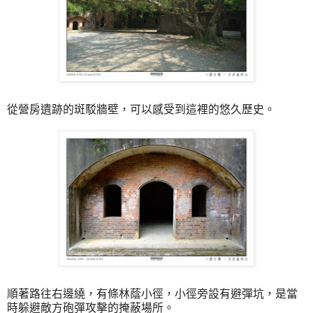
從營房遺跡的斑駁牆壁，可以感受到這裡的悠久歷史。
順著路往右邊繞，有條林蔭小徑，小徑旁設有避彈坑，是當
時躲避敵方砲彈攻擊的掩蔽場所。