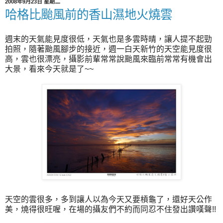
2008年9月23日 星期二
哈格比颱風前的香山濕地火燒雲
週末的天氣能見度很低，天氣也是多雲時晴，讓人提不起勁
拍照，隨著颱風腳步的接近，週一白天新竹的天空能見度很
高，雲也很漂亮，攝影前輩常常說颱風來臨前常常有機會出
大景，看來今天就是了~~
天空的雲很多，多到讓人以為今天又要槓龜了，還好天公作
美，燒得很旺喔，在場的攝友們不約而同忍不住發出讚嘆聲!!