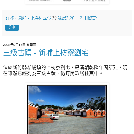
有妳，真好 - 小胖和玉伶
於
凌晨3:20
2 則留言:
分享
2008年9月17日 星期三
三級古蹟 - 新埔上枋寮劉宅
位於新竹縣新埔鎮的上枋寮劉宅，是清朝乾隆年間所建，現
在雖然已經列為三級古蹟，仍有民眾居住其中。