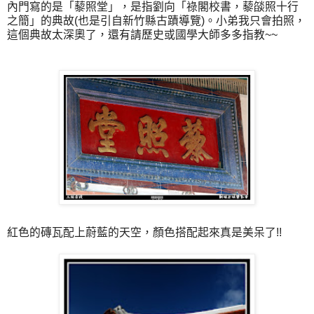
內門寫的是「藜照堂」，是指劉向「祿閣校書，藜燄照十行
之簡」的典故(也是引自新竹縣古蹟導覽)。小弟我只會拍照，
這個典故太深奧了，還有請歷史或國學大師多多指教~~
紅色的磚瓦配上蔚藍的天空，顏色搭配起來真是美呆了!!