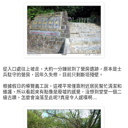
從入口處往上坡走，大約一分鐘就到了營房遺跡，原本是士
兵駐守的營房，因年久失修，目前只剩斷垣殘壁。
根據假日的導覽義工說，這裡平常僅靠附近居民幫忙清潔和
維護，所以看起來有點像是廢墟的感覺，沒想到堂堂一個二
級古蹟，怎麼會淪落至此呢?真是令人感嘆啊....