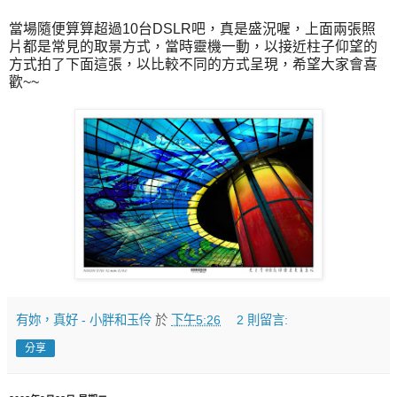
當場隨便算算超過10台DSLR吧，真是盛況喔，上面兩張照
片都是常見的取景方式，當時靈機一動，以接近柱子仰望的
方式拍了下面這張，以比較不同的方式呈現，希望大家會喜
歡~~
有妳，真好 - 小胖和玉伶
於
下午5:26
2 則留言:
分享