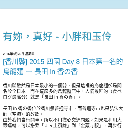
有妳，真好 - 小胖和玉伶
2016年8月26日 星期五
[香川縣] 2015 四國 Day 8 日本第一名的
烏龍麵 ー 長田 in 香の香
香川縣雖然是日本最小的一個縣，但是這裡的烏龍麵卻是聞
名於全日本，而在這麼多的烏龍麵店中，人氣最旺的（食べ
ログ最高分）就是「長田 in 香の香」。
長田 in 香の香位於香川県善通寺市，而善通寺市也是弘法大
師（空海）的故鄉。
由於我們自行開車，所以不用擔心交通問題，如果是利用大
眾運輸，可以搭乘「ＪＲ土讚線」到「金蔵寺駅」，再步行