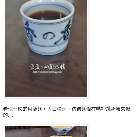
看似一般的烏龍麵，入口彈牙，彷彿麵條在嘴裡跳起舞來似
的....