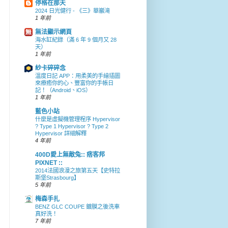
停格在那天
2024 日光健行 - 《三》華巖滝
1 年前
無法顯示網頁
海水缸紀錄（滿 6 年 9 個月又 28
天）
1 年前
紗卡碎碎念
溫度日記 APP：用柔美的手繪插圖
來療癒你的心、豐富你的手帳日
記！（Android、iOS）
1 年前
藍色小站
什麼是虛擬機管理程序 Hypervisor
? Type 1 Hypervisor ? Type 2
Hypervisor 詳細解釋
4 年前
400D愛上無敵兔:: 痞客邦
PIXNET ::
2014法國浪漫之旅第五天【史特拉
斯堡Strasbourg】
5 年前
梅森手扎
BENZ GLC COUPE 鍍膜之後洗車
真好洗！
7 年前