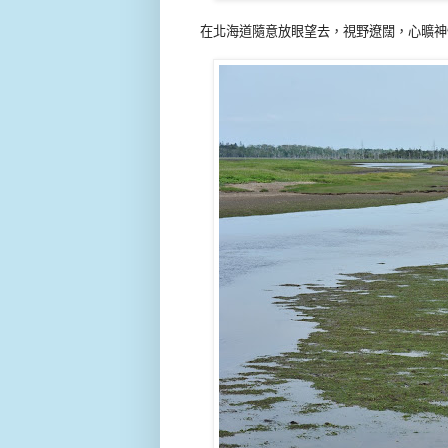
在北海道隨意放眼望去，視野遼闊，心曠神