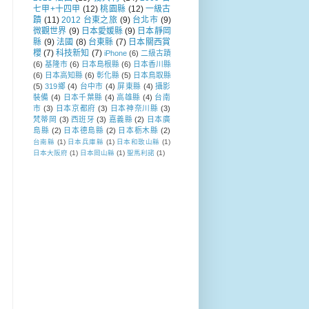
七甲+十四甲
(12)
桃園縣
(12)
一級古
蹟
(11)
2012 台東之旅
(9)
台北市
(9)
微觀世界
(9)
日本愛媛縣
(9)
日本靜岡
縣
(9)
法國
(8)
台東縣
(7)
日本關西賞
櫻
(7)
科技新知
(7)
iPhone
(6)
二級古蹟
(6)
基隆市
(6)
日本島根縣
(6)
日本香川縣
(6)
日本高知縣
(6)
彰化縣
(5)
日本鳥取縣
(5)
319鄉
(4)
台中市
(4)
屏東縣
(4)
攝影
裝備
(4)
日本千葉縣
(4)
高雄縣
(4)
台南
市
(3)
日本京都府
(3)
日本神奈川縣
(3)
梵蒂岡
(3)
西班牙
(3)
嘉義縣
(2)
日本廣
島縣
(2)
日本德島縣
(2)
日本栃木縣
(2)
台南縣
(1)
日本兵庫縣
(1)
日本和歌山縣
(1)
日本大阪府
(1)
日本岡山縣
(1)
聖馬利諾
(1)