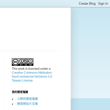
This work is licensed under a
Creative Commons Attribution-
NonCommercial-NoDerivs 3.0
Taiwan License
.
我的燈塔蒐藏
- 小胖的燈塔蒐藏
- 燈塔明信片交換