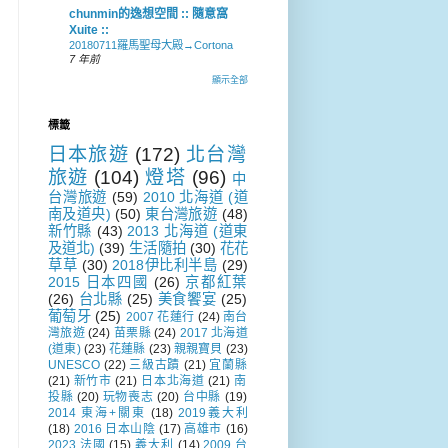
chunmin的逸想空間 :: 隨意窩
Xuite ::
20180711羅馬聖母大殿→Cortona
7 年前
顯示全部
標籤
日本旅遊
(172)
北台灣
旅遊
(104)
燈塔
(96)
中
台灣旅遊
(59)
2010 北海道 (道
南及道央)
(50)
東台灣旅遊
(48)
新竹縣
(43)
2013 北海道 (道東
及道北)
(39)
生活隨拍
(30)
花花
草草
(30)
2018伊比利半島
(29)
2015 日本四國
(26)
京都紅葉
(26)
台北縣
(25)
美食饗宴
(25)
葡萄牙
(25)
2007 花蓮行
(24)
南台
灣旅遊
(24)
苗栗縣
(24)
2017 北海道
(道東)
(23)
花蓮縣
(23)
親親寶貝
(23)
UNESCO
(22)
三級古蹟
(21)
宜蘭縣
(21)
新竹市
(21)
日本北海道
(21)
南
投縣
(20)
玩物喪志
(20)
台中縣
(19)
2014 東海+關東
(18)
2019義大利
(18)
2016 日本山陰
(17)
高雄市
(16)
2023 法國
(15)
義大利
(14)
2009 台