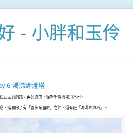
好 - 小胖和玉伶
ay 6 湯沸岬燈塔
往西回到釧路，再到道央，從新千歲機場飛本州。
息，這裏除了有「霧多布溼原」之外，還有座「湯沸岬燈塔」。