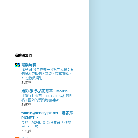
我的朋友們
電腦玩物
我與 AI 各自需要一套第二大腦：五
個層次管理個人筆記、專案資料、
AI 記憶與規則
3 週前
攝影‧旅行‧拈花惹草→Morris
【新竹】關西 Fudu Cafe 福杜咖啡
橘子園內的預約制咖啡店
5 週前
winnie@lonely planet:: 痞客邦
PIXNET ::
長野｜2024初夏 奈良井宿「 伊勢
屋」住一晚
1 年前