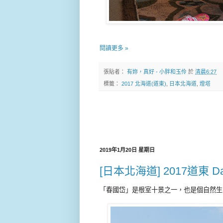
閱讀更多 »
張貼者：
有妳，真好 - 小胖和玉伶
於
清晨6:27
標籤：
2017 北海道(道東)
,
日本北海道
,
燈塔
2019年1月20日 星期日
[日本北海道] 2017道東 D
「春國岱」是根室十景之一，也是個自然生