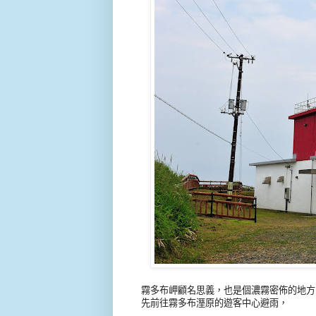
霧多布岬顧名思義，也是個濃霧密佈的地方
先前往霧多布溼原的遊客中心避雨，