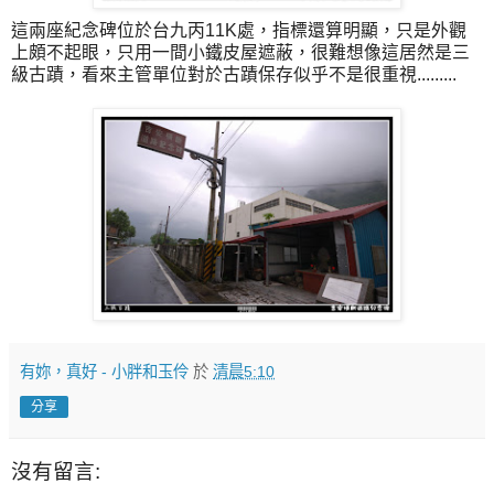
這兩座紀念碑位於台九丙11K處，指標還算明顯，只是外觀
上頗不起眼，只用一間小鐵皮屋遮蔽，很難想像這居然是三
級古蹟，看來主管單位對於古蹟保存似乎不是很重視.........
有妳，真好 - 小胖和玉伶
於
清晨5:10
分享
沒有留言: