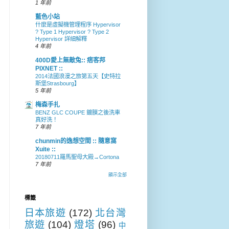
1 年前
藍色小站
什麼是虛擬機管理程序 Hypervisor
? Type 1 Hypervisor ? Type 2
Hypervisor 詳細解釋
4 年前
400D愛上無敵兔:: 痞客邦
PIXNET ::
2014法國浪漫之旅第五天【史特拉
斯堡Strasbourg】
5 年前
梅森手扎
BENZ GLC COUPE 鍍膜之後洗車
真好洗！
7 年前
chunmin的逸想空間 :: 隨意窩
Xuite ::
20180711羅馬聖母大殿→Cortona
7 年前
顯示全部
標籤
日本旅遊
(172)
北台灣
旅遊
(104)
燈塔
(96)
中