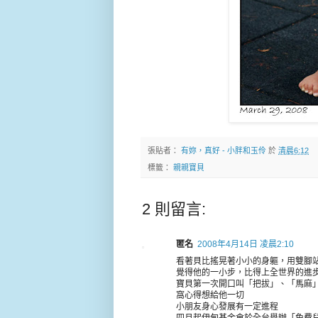
張貼者：
有妳，真好 - 小胖和玉伶
於
清晨6:12
標籤：
親親寶貝
2 則留言:
匿名
2008年4月14日 凌晨2:10
看著貝比搖晃著小小的身軀，用雙腳
覺得他的一小步，比得上全世界的進
寶貝第一次開口叫「把拔」、「馬麻
窩心得想給他一切
小朋友身心發展有一定進程