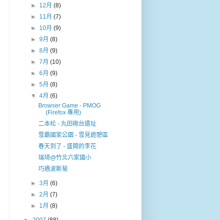
►
12月
(8)
►
11月
(7)
►
10月
(9)
►
9月
(8)
►
8月
(9)
►
7月
(10)
►
6月
(9)
►
5月
(8)
▼
4月
(6)
Browser Game - PMOG
(Firefox 專用)
二本松 - 丸田砲台遺址
雪霸國家公園 - 雪見遊憩區
春天到了 - 盛開的李花
瑞琦@竹北六家國小
巧遇波斯菊
►
3月
(6)
►
2月
(7)
►
1月
(8)