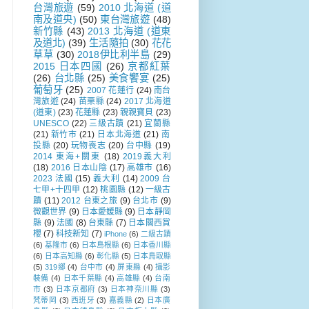
台灣旅遊
(59)
2010 北海道 (道
南及道央)
(50)
東台灣旅遊
(48)
新竹縣
(43)
2013 北海道 (道東
及道北)
(39)
生活隨拍
(30)
花花
草草
(30)
2018伊比利半島
(29)
2015 日本四國
(26)
京都紅葉
(26)
台北縣
(25)
美食饗宴
(25)
葡萄牙
(25)
2007 花蓮行
(24)
南台
灣旅遊
(24)
苗栗縣
(24)
2017 北海道
(道東)
(23)
花蓮縣
(23)
親親寶貝
(23)
UNESCO
(22)
三級古蹟
(21)
宜蘭縣
(21)
新竹市
(21)
日本北海道
(21)
南
投縣
(20)
玩物喪志
(20)
台中縣
(19)
2014 東海+關東
(18)
2019義大利
(18)
2016 日本山陰
(17)
高雄市
(16)
2023 法國
(15)
義大利
(14)
2009 台
七甲+十四甲
(12)
桃園縣
(12)
一級古
蹟
(11)
2012 台東之旅
(9)
台北市
(9)
微觀世界
(9)
日本愛媛縣
(9)
日本靜岡
縣
(9)
法國
(8)
台東縣
(7)
日本關西賞
櫻
(7)
科技新知
(7)
iPhone
(6)
二級古蹟
(6)
基隆市
(6)
日本島根縣
(6)
日本香川縣
(6)
日本高知縣
(6)
彰化縣
(5)
日本鳥取縣
(5)
319鄉
(4)
台中市
(4)
屏東縣
(4)
攝影
裝備
(4)
日本千葉縣
(4)
高雄縣
(4)
台南
市
(3)
日本京都府
(3)
日本神奈川縣
(3)
梵蒂岡
(3)
西班牙
(3)
嘉義縣
(2)
日本廣