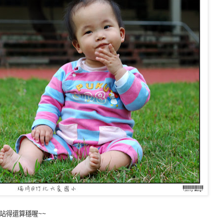
站得還算穩喔~~