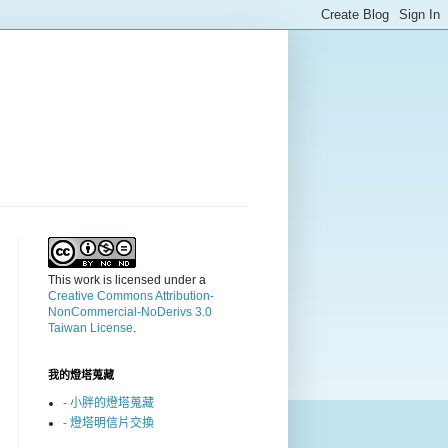
This work is licensed under a
Creative Commons Attribution-
NonCommercial-NoDerivs 3.0
Taiwan License
.
我的燈塔蒐藏
- 小胖的燈塔蒐藏
- 燈塔明信片交換