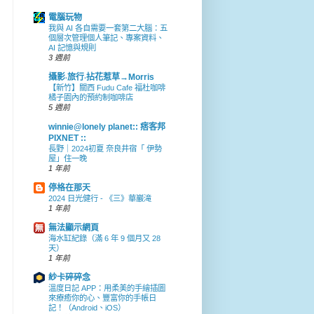
電腦玩物
我與 AI 各自需要一套第二大腦：五
個層次管理個人筆記、專案資料、
AI 記憶與規則
3 週前
攝影‧旅行‧拈花惹草→Morris
【新竹】關西 Fudu Cafe 福杜咖啡
橘子園內的預約制咖啡店
5 週前
winnie@lonely planet:: 痞客邦
PIXNET ::
長野｜2024初夏 奈良井宿「 伊勢
屋」住一晚
1 年前
停格在那天
2024 日光健行 - 《三》華巖滝
1 年前
無法顯示網頁
海水缸紀錄（滿 6 年 9 個月又 28
天）
1 年前
紗卡碎碎念
溫度日記 APP：用柔美的手繪插圖
來療癒你的心、豐富你的手帳日
記！（Android、iOS）