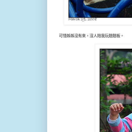
可惜姊姊沒有來，沒人陪我玩翹翹板。