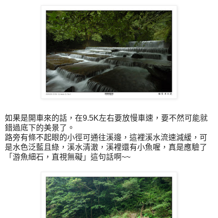
如果是開車來的話，在9.5K左右要放慢車速，要不然可能就
錯過底下的美景了。
路旁有條不起眼的小徑可通往溪邊，這裡溪水流速減緩，可
是水色泛藍且綠，溪水清澈，溪裡還有小魚喔，真是應驗了
「
游魚細石，直視無礙
」
這句話啊~~