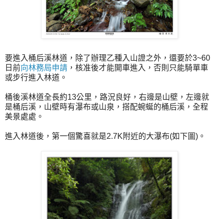
要進入桶后溪林道，除了辦理乙種入山證之外，還要於3~60
日前
向林務局申請
，核准後才能開車進入，否則只能騎單車
或步行進入林道。
桶後溪林道全長約13公里，路況良好，右邊是山壁，左邊就
是桶后溪，山壁時有瀑布或山泉，搭配蜿蜒的桶后溪，全程
美景處處。
進入林道後，第一個驚喜就是2.7K附近的大瀑布(如下圖)。