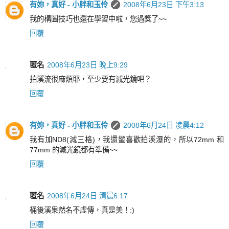
有妳，真好 - 小胖和玉伶
2008年6月23日 下午3:13
我的構圖技巧也還在學習中啦，您過獎了~~
回覆
匿名
2008年6月23日 晚上9:29
拍溪流很麻煩耶，至少要有減光鏡吧？
回覆
有妳，真好 - 小胖和玉伶
2008年6月24日 凌晨4:12
我有加ND8(減三格)，我還蠻喜歡拍溪瀑的，所以72mm 和
77mm 的減光鏡都有準備~~
回覆
匿名
2008年6月24日 清晨6:17
桶後溪果然名不虛傳，真是美！:)
回覆