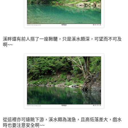
溪畔還有前人搭了一座鞦韆，只是溪水頗深，可望而不可及
啊~~
從這裡亦可遠眺下游，溪水頗為湍急，且高低落差大，戲水
時也要注意安全啊~~