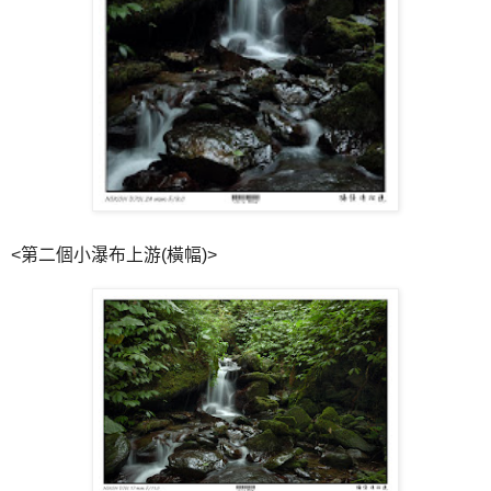
<第二個小瀑布上游(橫幅)>