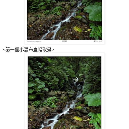
<第一個小瀑布直幅取景>