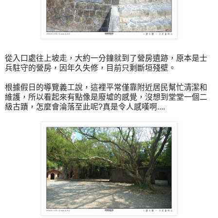
從入口處往上坡走，大約一分鐘就到了營房遺跡，原本是士
兵駐守的營房，因年久失修，目前只剩斷垣殘壁。
根據假日的導覽義工說，這裡平常僅靠附近居民幫忙清潔和
維護，所以看起來有點像是廢墟的感覺，沒想到堂堂一個二
級古蹟，怎麼會淪落至此呢?真是令人感嘆啊....