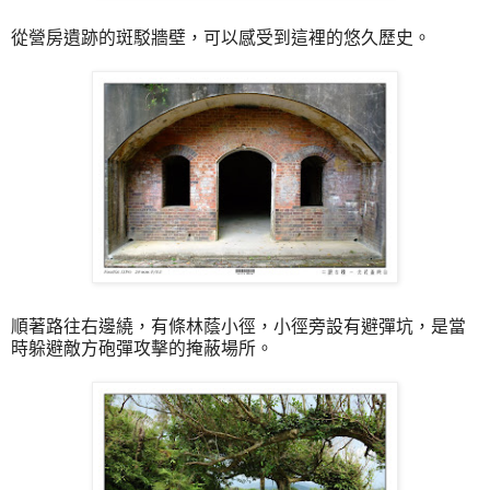
從營房遺跡的斑駁牆壁，可以感受到這裡的悠久歷史。
順著路往右邊繞，有條林蔭小徑，小徑旁設有避彈坑，是當
時躲避敵方砲彈攻擊的掩蔽場所。