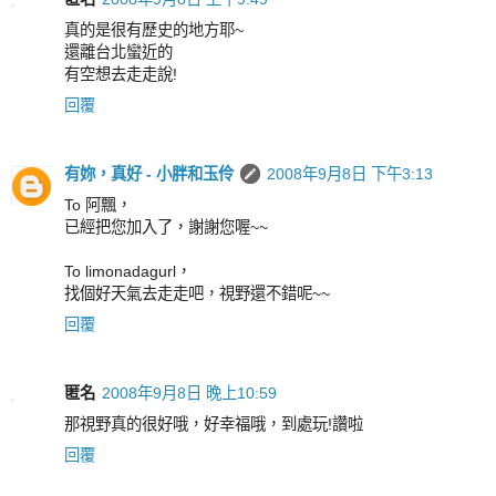
真的是很有歷史的地方耶~
還離台北蠻近的
有空想去走走說!
回覆
有妳，真好 - 小胖和玉伶
2008年9月8日 下午3:13
To 阿飄，
已經把您加入了，謝謝您喔~~
To limonadagurl，
找個好天氣去走走吧，視野還不錯呢~~
回覆
匿名
2008年9月8日 晚上10:59
那視野真的很好哦，好幸福哦，到處玩!讚啦
回覆