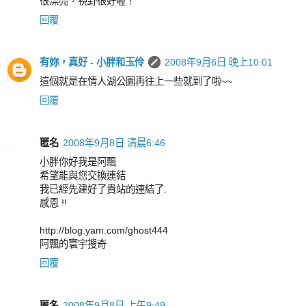
很漂亮，視野很好喔！
回覆
有妳，真好 - 小胖和玉伶
2008年9月6日 晚上10:01
這個就是在情人湖公園再往上一些就到了啦~~
回覆
匿名
2008年9月8日 清晨6:46
小胖你好我是阿飄
希望能與您交換連結
我已經先建好了貴站的連結了.
感恩 !!
http://blog.yam.com/ghost444
阿飄的寰宇搜奇
回覆
匿名
2008年9月8日 上午9:49