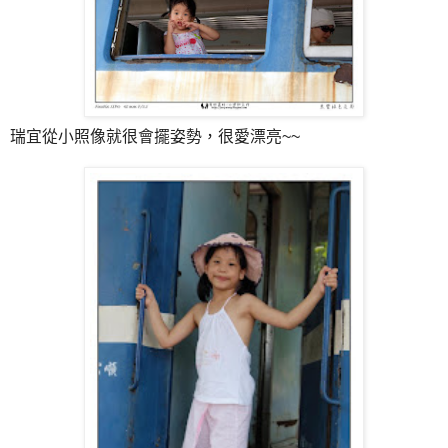
瑞宜從小照像就很會擺姿勢，很愛漂亮~~