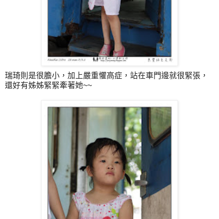
瑞琦則是很膽小，加上嚴重懼高症，站在車門邊就很緊張，
還好有姊姊緊緊牽著她~~