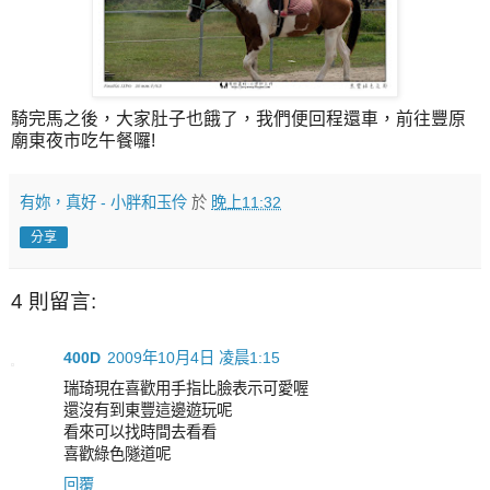
騎完馬之後，大家肚子也餓了，我們便回程還車，前往豐原
廟東夜市吃午餐囉!
有妳，真好 - 小胖和玉伶
於
晚上11:32
分享
4 則留言:
400D
2009年10月4日 凌晨1:15
瑞琦現在喜歡用手指比臉表示可愛喔
還沒有到東豐這邊遊玩呢
看來可以找時間去看看
喜歡綠色隧道呢
回覆