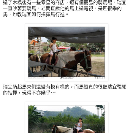
過了木橋後有一些零星的商店，還有個簡易的騎馬場，瑞宜
一直吵著要騎馬，老闆直說他的馬上過電視，是匹很乖的
馬，也教瑞宜如何指揮馬行進。
瑞宜騎起馬來倒還蠻有模有樣的，而馬還真的很聽瑞宜韁繩
的指揮，玩得不亦樂乎~~