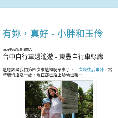
有妳，真好 - 小胖和玉伶
2009年10月3日 星期六
台中自行車逍遙遊 - 東豐自行車綠廊
這應該是我們第四次來這裡騎單車了，
上次是往后里騎
，當
時瑞琦還沒一歲，現在都已經上幼幼班囉~~