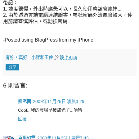
後記：
1. 速度很慢，外出時應急可以，長久使用應該會瘋掉...
2. 由於透過雲端電腦連結臉書，帳號密碼外流風險較大，使
用前請審慎評估，或勤換密碼
-Posted using BlogPress from my iPhone
有妳，真好 - 小胖和玉伶
於
晚上9:56
分享
6 則留言:
熊老闆
2009年11月25日 凌晨3:29
Cool...我的農場早被盜光了...哈哈
回覆
百里幻雲
2009年11月25日 清晨7:45