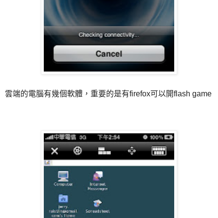
雲端的電腦有幾個軟體，重要的是有firefox可以開flash game