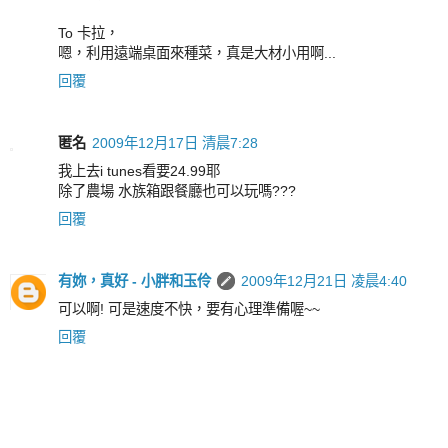
To 卡拉，
嗯，利用遠端桌面來種菜，真是大材小用啊...
回覆
匿名
2009年12月17日 清晨7:28
我上去i tunes看要24.99耶
除了農場 水族箱跟餐廳也可以玩嗎???
回覆
有妳，真好 - 小胖和玉伶
2009年12月21日 凌晨4:40
可以啊! 可是速度不快，要有心理準備喔~~
回覆