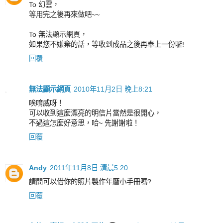
To 幻雲，
等用完之後再來做吧~~
To 無法顯示網頁，
如果您不嫌棄的話，等收到成品之後再奉上一份囉!
回覆
無法顯示網頁
2010年11月2日 晚上8:21
唉唷威呀！
可以收到這麼漂亮的明信片當然是很開心，
不過這怎麼好意思，哈~ 先謝謝啦！
回覆
Andy
2011年11月8日 清晨5:20
請問可以借你的照片製作年曆小手冊嗎?
回覆