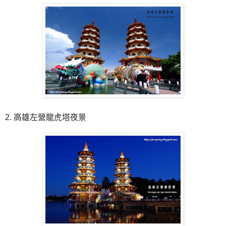
2. 高雄左營龍虎塔夜景