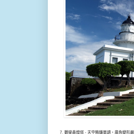
7. 鵝鑾鼻燈塔 - 天空略嫌單調，廣角變形嚴