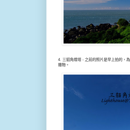
4. 三貂角燈塔 - 之前的照片是早上拍
雜物。