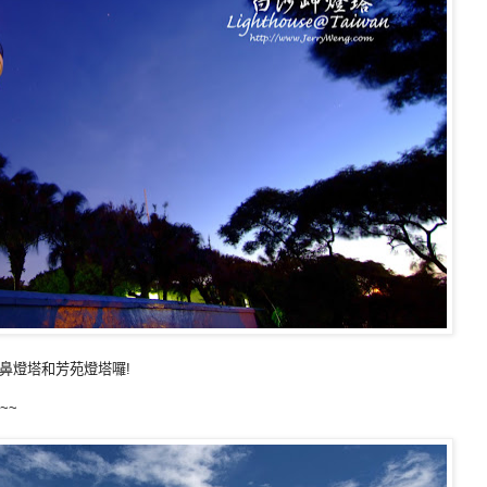
鼻燈塔和芳苑燈塔囉!
~~