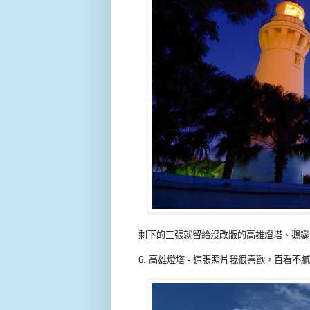
剩下的三張就留給沒改版的高雄燈塔、鵝鑾
6. 高雄燈塔 - 這張照片我很喜歡，百看不膩