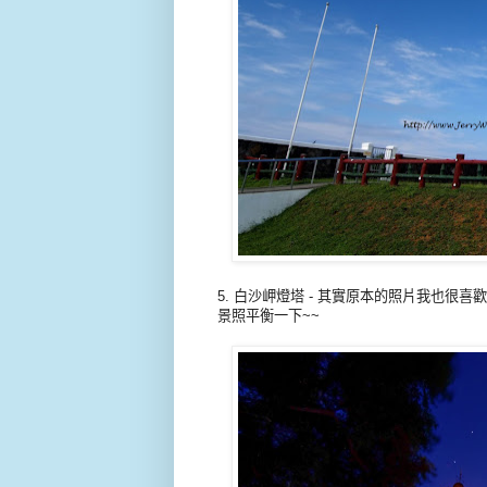
5. 白沙岬燈塔 - 其實原本的照片我也
景照平衡一下~~