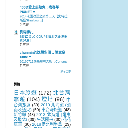
400D愛上無敵兔:: 痞客邦
PIXNET ::
2014法國浪漫之旅第五天【史特拉
斯堡Strasbourg】
5 年前
梅森手扎
BENZ GLC COUPE 鍍膜之後洗車
真好洗！
7 年前
chunmin的逸想空間 :: 隨意窩
Xuite ::
20180711羅馬聖母大殿→Cortona
7 年前
顯示全部
標籤
日本旅遊
(172)
北台灣
旅遊
(104)
燈塔
(96)
中
台灣旅遊
(59)
2010 北海道 (道
南及道央)
(50)
東台灣旅遊
(48)
新竹縣
(43)
2013 北海道 (道東
及道北)
(39)
生活隨拍
(30)
花花
草草
(30)
2018伊比利半島
(29)