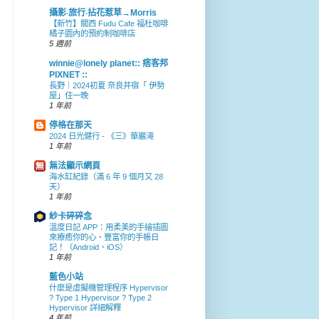
攝影‧旅行‧拈花惹草→Morris
【新竹】關西 Fudu Cafe 福杜咖啡
橘子園內的預約制咖啡店
5 週前
winnie@lonely planet:: 痞客邦
PIXNET ::
長野｜2024初夏 奈良井宿「 伊勢
屋」住一晚
1 年前
停格在那天
2024 日光健行 - 《三》華巖滝
1 年前
無法顯示網頁
海水缸紀錄（滿 6 年 9 個月又 28
天）
1 年前
紗卡碎碎念
溫度日記 APP：用柔美的手繪插圖
來療癒你的心、豐富你的手帳日
記！（Android、iOS）
1 年前
藍色小站
什麼是虛擬機管理程序 Hypervisor
? Type 1 Hypervisor ? Type 2
Hypervisor 詳細解釋
4 年前