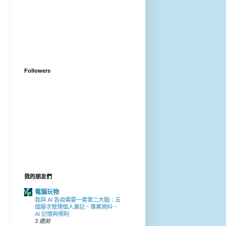
Followers
我的朋友們
電腦玩物
我與 AI 各自需要一套第二大腦：五
個層次管理個人筆記、專案資料、
AI 記憶與規則
3 週前