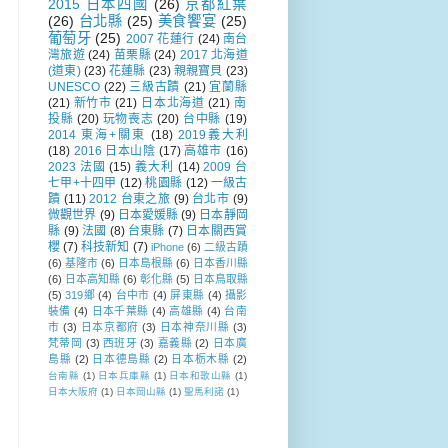
2015 日本四國
(26)
京都紅葉
(26)
台北縣
(25)
美食饗宴
(25)
葡萄牙
(25)
2007 花蓮行
(24)
南台
灣旅遊
(24)
苗栗縣
(24)
2017 北海道
(道東)
(23)
花蓮縣
(23)
親親寶貝
(23)
UNESCO
(22)
三級古蹟
(21)
宜蘭縣
(21)
新竹市
(21)
日本北海道
(21)
南
投縣
(20)
玩物喪志
(20)
台中縣
(19)
2014 東海+關東
(18)
2019義大利
(18)
2016 日本山陰
(17)
高雄市
(16)
2023 法國
(15)
義大利
(14)
2009 台
七甲+十四甲
(12)
桃園縣
(12)
一級古
蹟
(11)
2012 台東之旅
(9)
台北市
(9)
微觀世界
(9)
日本愛媛縣
(9)
日本靜岡
縣
(9)
法國
(8)
台東縣
(7)
日本關西賞
櫻
(7)
科技新知
(7)
iPhone
(6)
二級古蹟
(6)
基隆市
(6)
日本島根縣
(6)
日本香川縣
(6)
日本高知縣
(6)
彰化縣
(5)
日本鳥取縣
(5)
319鄉
(4)
台中市
(4)
屏東縣
(4)
攝影
裝備
(4)
日本千葉縣
(4)
高雄縣
(4)
台南
市
(3)
日本京都府
(3)
日本神奈川縣
(3)
梵蒂岡
(3)
西班牙
(3)
嘉義縣
(2)
日本廣
島縣
(2)
日本德島縣
(2)
日本栃木縣
(2)
台南縣
(1)
日本兵庫縣
(1)
日本和歌山縣
(1)
日本大阪府
(1)
日本岡山縣
(1)
聖馬利諾
(1)