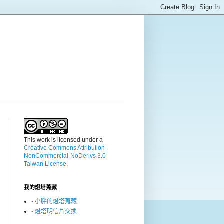
This work is licensed under a
Creative Commons Attribution-
NonCommercial-NoDerivs 3.0
Taiwan License
.
我的燈塔蒐藏
- 小胖的燈塔蒐藏
- 燈塔明信片交換