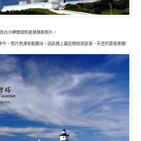
及白沙岬燈塔則是替換新照片。
接近中午，照片色澤有點黯淡，因此換上最近剛拍到這張，天空的雲很美喔!