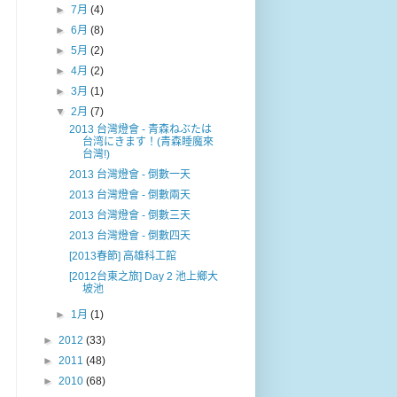
►
7月
(4)
►
6月
(8)
►
5月
(2)
►
4月
(2)
►
3月
(1)
▼
2月
(7)
2013 台灣燈會 - 青森ねぶたは
台湾にきます！(青森睡魔來
台灣!)
2013 台灣燈會 - 倒數一天
2013 台灣燈會 - 倒數兩天
2013 台灣燈會 - 倒數三天
2013 台灣燈會 - 倒數四天
[2013春節] 高雄科工館
[2012台東之旅] Day 2 池上鄉大
坡池
►
1月
(1)
►
2012
(33)
►
2011
(48)
►
2010
(68)