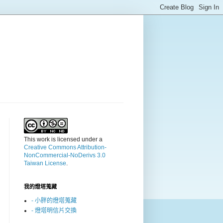
This work is licensed under a
Creative Commons Attribution-
NonCommercial-NoDerivs 3.0
Taiwan License
.
我的燈塔蒐藏
- 小胖的燈塔蒐藏
- 燈塔明信片交換