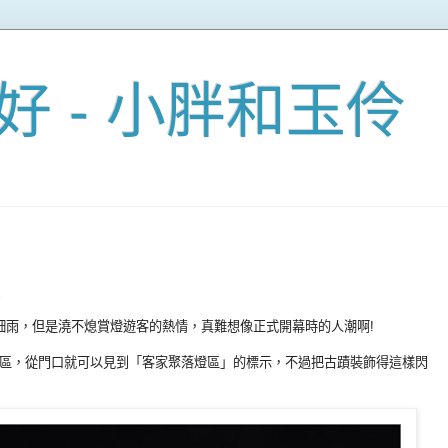
好 - 小胖和玉伶
天
飄著細雨，但是澆不熄賞燈遊客的熱情，真難想像正式開幕時的人潮啊!
區，從門口就可以見到「客家聚落燈區」的標示，不過把古蹟裝飾得這樣閃