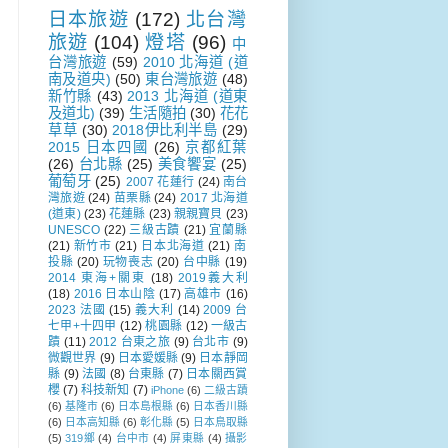
日本旅遊
(172)
北台灣
旅遊
(104)
燈塔
(96)
中
台灣旅遊
(59)
2010 北海道 (道
南及道央)
(50)
東台灣旅遊
(48)
新竹縣
(43)
2013 北海道 (道東
及道北)
(39)
生活隨拍
(30)
花花
草草
(30)
2018伊比利半島
(29)
2015 日本四國
(26)
京都紅葉
(26)
台北縣
(25)
美食饗宴
(25)
葡萄牙
(25)
2007 花蓮行
(24)
南台
灣旅遊
(24)
苗栗縣
(24)
2017 北海道
(道東)
(23)
花蓮縣
(23)
親親寶貝
(23)
UNESCO
(22)
三級古蹟
(21)
宜蘭縣
(21)
新竹市
(21)
日本北海道
(21)
南
投縣
(20)
玩物喪志
(20)
台中縣
(19)
2014 東海+關東
(18)
2019義大利
(18)
2016 日本山陰
(17)
高雄市
(16)
2023 法國
(15)
義大利
(14)
2009 台
七甲+十四甲
(12)
桃園縣
(12)
一級古
蹟
(11)
2012 台東之旅
(9)
台北市
(9)
微觀世界
(9)
日本愛媛縣
(9)
日本靜岡
縣
(9)
法國
(8)
台東縣
(7)
日本關西賞
櫻
(7)
科技新知
(7)
iPhone
(6)
二級古蹟
(6)
基隆市
(6)
日本島根縣
(6)
日本香川縣
(6)
日本高知縣
(6)
彰化縣
(5)
日本鳥取縣
(5)
319鄉
(4)
台中市
(4)
屏東縣
(4)
攝影