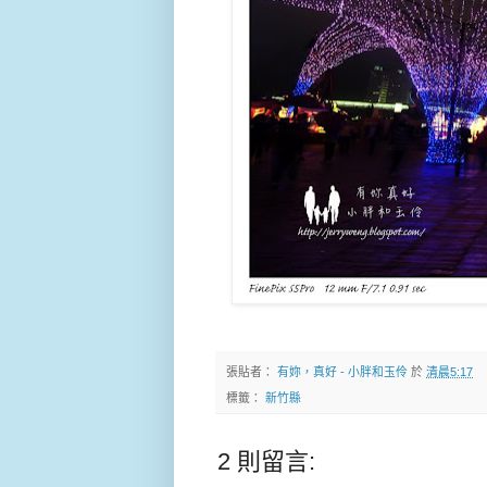
張貼者：
有妳，真好 - 小胖和玉伶
於
清晨5:17
標籤：
新竹縣
2 則留言: