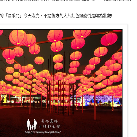
的「晶采門」今天沒亮，不過後方的大片紅色燈籠倒是頗為壯觀!