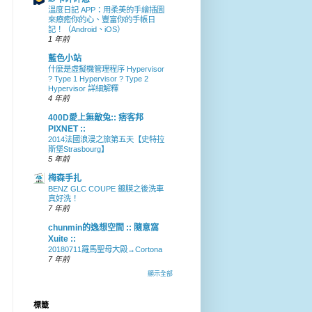
溫度日記 APP：用柔美的手繪插圖
來療癒你的心、豐富你的手帳日
記！（Android、iOS）
1 年前
藍色小站
什麼是虛擬機管理程序 Hypervisor
? Type 1 Hypervisor ? Type 2
Hypervisor 詳細解釋
4 年前
400D愛上無敵兔:: 痞客邦
PIXNET ::
2014法國浪漫之旅第五天【史特拉
斯堡Strasbourg】
5 年前
梅森手扎
BENZ GLC COUPE 鍍膜之後洗車
真好洗！
7 年前
chunmin的逸想空間 :: 隨意窩
Xuite ::
20180711羅馬聖母大殿→Cortona
7 年前
顯示全部
標籤