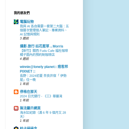
我的朋友們
電腦玩物
我與 AI 各自需要一套第二大腦：五
個層次管理個人筆記、專案資料、
AI 記憶與規則
3 週前
攝影‧旅行‧拈花惹草→Morris
【新竹】關西 Fudu Cafe 福杜咖啡
橘子園內的預約制咖啡店
4 週前
winnie@lonely planet:: 痞客邦
PIXNET ::
長野｜2024初夏 奈良井宿「 伊勢
屋」住一晚
1 年前
停格在那天
2024 日光健行 - 《三》華巖滝
1 年前
無法顯示網頁
海水缸紀錄（滿 6 年 9 個月又 28
天）
1 年前
紗卡碎碎念