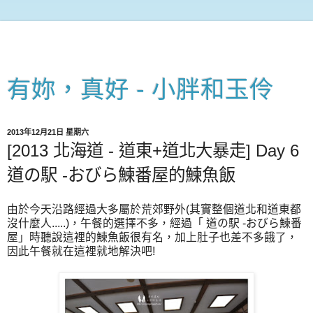
有妳，真好 - 小胖和玉伶
2013年12月21日 星期六
[2013 北海道 - 道東+道北大暴走] Day 6
道の駅 -おびら鰊番屋的鰊魚飯
由於今天沿路經過大多屬於荒郊野外(其實整個道北和道東都
沒什麼人.....)，午餐的選擇不多，經過「 道の駅 -おびら鰊番
屋」時聽說這裡的鰊魚飯很有名，加上肚子也差不多餓了，
因此午餐就在這裡就地解決吧!