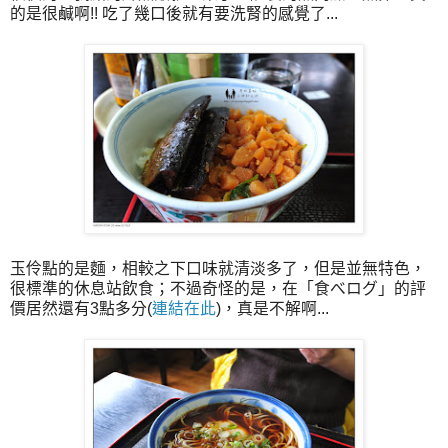
的是很鹹啊!! 吃了幾口後就有要洗腎的感覺了...
玉伶點的是麵，相較之下口味就清淡多了，但是並無特色，
很標準的休息站飲食；不過奇怪的是，在「食べログ」的評
價居然還有3點多分(
連結在此
)，真是不解啊...