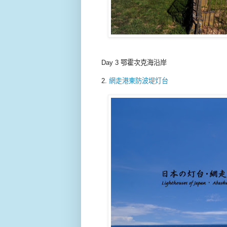
Day 3 鄂霍次克海沿岸
2.
網走港東防波堤灯台