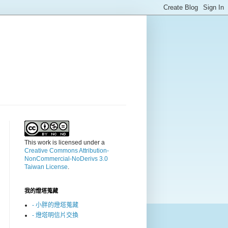
This work is licensed under a
Creative Commons Attribution-
NonCommercial-NoDerivs 3.0
Taiwan License
.
我的燈塔蒐藏
- 小胖的燈塔蒐藏
- 燈塔明信片交換