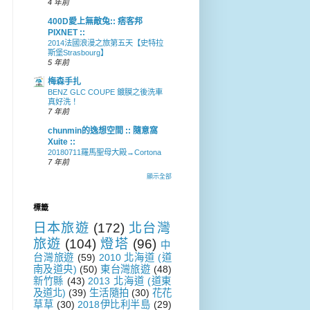
4 年前
400D愛上無敵兔:: 痞客邦
PIXNET ::
2014法國浪漫之旅第五天【史特拉
斯堡Strasbourg】
5 年前
梅森手扎
BENZ GLC COUPE 鍍膜之後洗車
真好洗！
7 年前
chunmin的逸想空間 :: 隨意窩
Xuite ::
20180711羅馬聖母大殿→Cortona
7 年前
顯示全部
標籤
日本旅遊
(172)
北台灣
旅遊
(104)
燈塔
(96)
中
台灣旅遊
(59)
2010 北海道 (道
南及道央)
(50)
東台灣旅遊
(48)
新竹縣
(43)
2013 北海道 (道東
及道北)
(39)
生活隨拍
(30)
花花
草草
(30)
2018伊比利半島
(29)