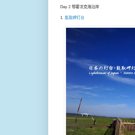
Day 2 鄂霍次克海沿岸
1.
能取岬灯台