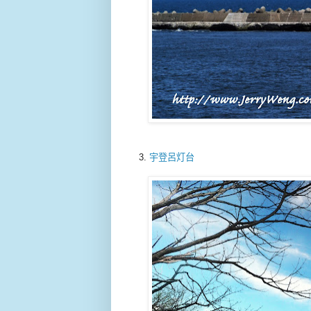
3.
宇登呂灯台