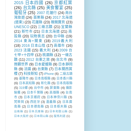
2015 日本四國
(26)
京都紅葉
(26)
台北縣
(25)
美食饗宴
(25)
葡萄牙
(25)
2007 花蓮行
(24)
南台
灣旅遊
(24)
苗栗縣
(24)
2017 北海道
(道東)
(23)
花蓮縣
(23)
親親寶貝
(23)
UNESCO
(22)
三級古蹟
(21)
宜蘭縣
(21)
新竹市
(21)
日本北海道
(21)
南
投縣
(20)
玩物喪志
(20)
台中縣
(19)
2014 東海+關東
(18)
2019義大利
(18)
2016 日本山陰
(17)
高雄市
(16)
2023 法國
(15)
義大利
(14)
2009 台
七甲+十四甲
(12)
桃園縣
(12)
一級古
蹟
(11)
2012 台東之旅
(9)
台北市
(9)
微觀世界
(9)
日本愛媛縣
(9)
日本靜岡
縣
(9)
法國
(8)
台東縣
(7)
日本關西賞
櫻
(7)
科技新知
(7)
iPhone
(6)
二級古蹟
(6)
基隆市
(6)
日本島根縣
(6)
日本香川縣
(6)
日本高知縣
(6)
彰化縣
(5)
日本鳥取縣
(5)
319鄉
(4)
台中市
(4)
屏東縣
(4)
攝影
裝備
(4)
日本千葉縣
(4)
高雄縣
(4)
台南
市
(3)
日本京都府
(3)
日本神奈川縣
(3)
梵蒂岡
(3)
西班牙
(3)
嘉義縣
(2)
日本廣
島縣
(2)
日本德島縣
(2)
日本栃木縣
(2)
台南縣
(1)
日本兵庫縣
(1)
日本和歌山縣
(1)
日本大阪府
(1)
日本岡山縣
(1)
聖馬利諾
(1)