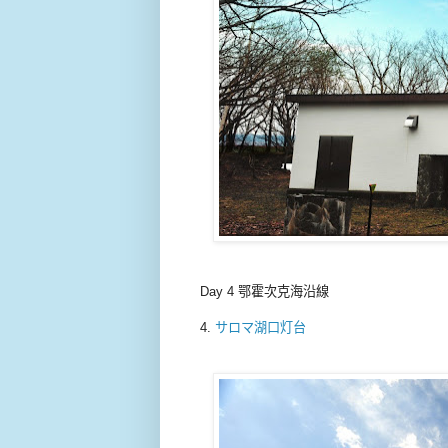
Day 4 鄂霍次克海沿線
4.
サロマ湖口灯台