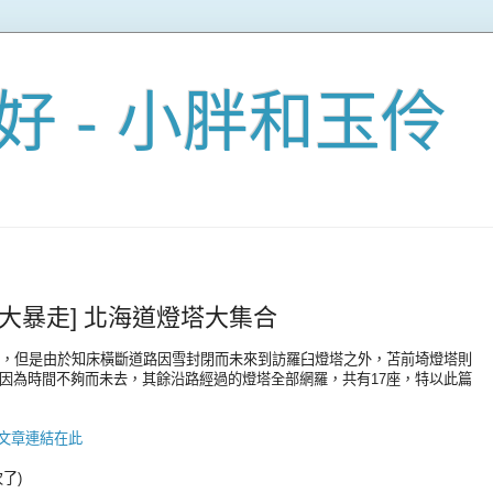
好 - 小胖和玉伶
+道北大暴走] 北海道燈塔大集合
塔，但是由於知床橫斷道路因雪封閉而未來到訪羅臼燈塔之外，苫前埼燈塔則
因為時間不夠而未去，其餘沿路經過的燈塔全部網羅，共有17座，特以此篇
文章連結在此
了)