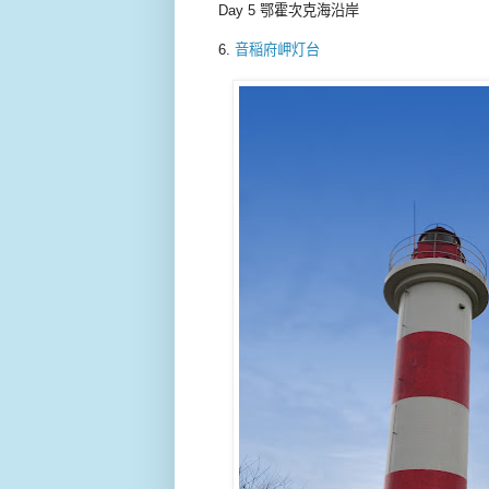
Day 5 鄂霍次克海沿岸
6.
音稲府岬灯台