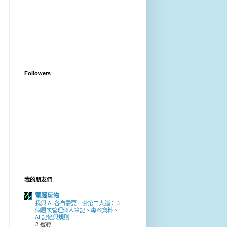
Followers
我的朋友們
電腦玩物
我與 AI 各自需要一套第二大腦：五
個層次管理個人筆記、專案資料、
AI 記憶與規則
3 週前