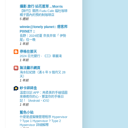
攝影‧旅行‧拈花惹草→Morris
【新竹】關西 Fudu Cafe 福杜咖啡
橘子園內的預約制咖啡店
5 週前
winnie@lonely planet:: 痞客邦
PIXNET ::
長野｜2024初夏 奈良井宿「 伊勢
屋」住一晚
1 年前
停格在那天
2024 日光健行 - 《三》華巖滝
1 年前
無法顯示網頁
海水缸紀錄（滿 6 年 9 個月又 28
天）
1 年前
紗卡碎碎念
溫度日記 APP：用柔美的手繪插圖
來療癒你的心、豐富你的手帳日
記！（Android、iOS）
1 年前
藍色小站
什麼是虛擬機管理程序 Hypervisor
? Type 1 Hypervisor ? Type 2
Hypervisor 詳細解釋