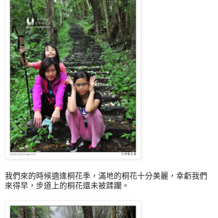
我們來的時候適逢桐花季，滿地的桐花十分美麗，幸虧我們
來得早，步道上的桐花還未被蹂躪。