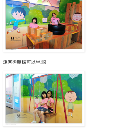
還有盪鞦韆可以坐耶!