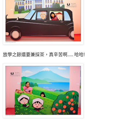
放學之餘還要兼採茶，真辛苦啊..... 哈哈!