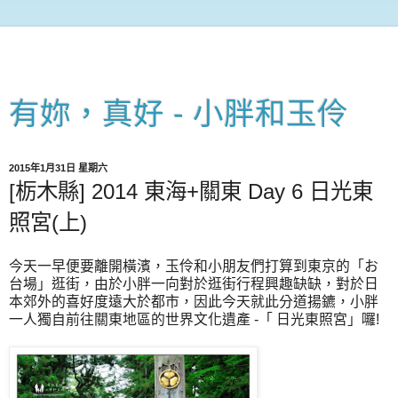
有妳，真好 - 小胖和玉伶
2015年1月31日 星期六
[栃木縣] 2014 東海+關東 Day 6 日光東
照宮(上)
今天一早便要離開橫濱，玉伶和小朋友們打算到東京的「お
台場」逛街，由於小胖一向對於逛街行程興趣缺缺，對於日
本郊外的喜好度遠大於都市，因此今天就此分道揚鑣，小胖
一人獨自前往關東地區的世界文化遺產 -「 日光東照宮」囉!