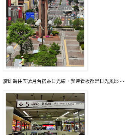
旋即轉往五號月台搭乘日光線，就連看板都是日光風耶~~