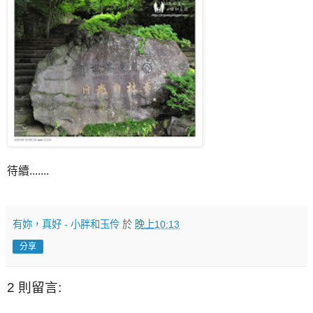
待續.......
有妳，真好 - 小胖和玉伶
於
晚上10:13
分享
2 則留言: