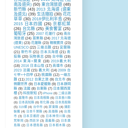
南及道央)
(50)
東台灣旅遊
(48)
新竹縣
(43)
2013 北海道 (道東
及道北)
(39)
生活隨拍
(30)
花花
草草
(30)
2018伊比利半島
(29)
2015 日本四國
(26)
京都紅葉
(26)
台北縣
(25)
美食饗宴
(25)
葡萄牙
(25)
2007 花蓮行
(24)
南台
灣旅遊
(24)
苗栗縣
(24)
2017 北海道
(道東)
(23)
花蓮縣
(23)
親親寶貝
(23)
UNESCO
(22)
三級古蹟
(21)
宜蘭縣
(21)
新竹市
(21)
日本北海道
(21)
南
投縣
(20)
玩物喪志
(20)
台中縣
(19)
2014 東海+關東
(18)
2019義大利
(18)
2016 日本山陰
(17)
高雄市
(16)
2023 法國
(15)
義大利
(14)
2009 台
七甲+十四甲
(12)
桃園縣
(12)
一級古
蹟
(11)
2012 台東之旅
(9)
台北市
(9)
微觀世界
(9)
日本愛媛縣
(9)
日本靜岡
縣
(9)
法國
(8)
台東縣
(7)
日本關西賞
櫻
(7)
科技新知
(7)
iPhone
(6)
二級古蹟
(6)
基隆市
(6)
日本島根縣
(6)
日本香川縣
(6)
日本高知縣
(6)
彰化縣
(5)
日本鳥取縣
(5)
319鄉
(4)
台中市
(4)
屏東縣
(4)
攝影
裝備
(4)
日本千葉縣
(4)
高雄縣
(4)
台南
市
(3)
日本京都府
(3)
日本神奈川縣
(3)
梵蒂岡
(3)
西班牙
(3)
嘉義縣
(2)
日本廣
島縣
(2)
日本德島縣
(2)
日本栃木縣
(2)