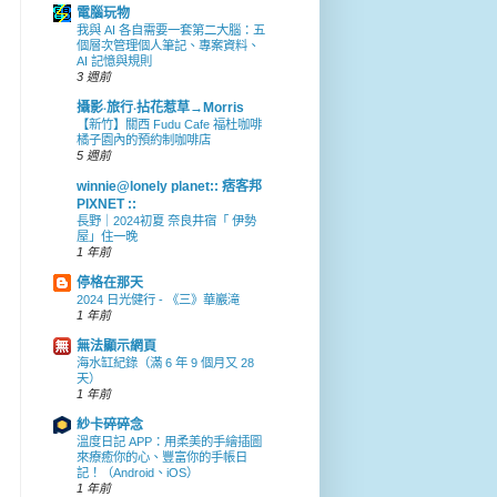
電腦玩物
我與 AI 各自需要一套第二大腦：五
個層次管理個人筆記、專案資料、
AI 記憶與規則
3 週前
攝影‧旅行‧拈花惹草→Morris
【新竹】關西 Fudu Cafe 福杜咖啡
橘子園內的預約制咖啡店
5 週前
winnie@lonely planet:: 痞客邦
PIXNET ::
長野｜2024初夏 奈良井宿「 伊勢
屋」住一晚
1 年前
停格在那天
2024 日光健行 - 《三》華巖滝
1 年前
無法顯示網頁
海水缸紀錄（滿 6 年 9 個月又 28
天）
1 年前
紗卡碎碎念
溫度日記 APP：用柔美的手繪插圖
來療癒你的心、豐富你的手帳日
記！（Android、iOS）
1 年前