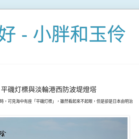
好 - 小胖和玉伶
外篇 - 平磯灯標與淡輪港西防波堤燈塔
時，可見海中有座「平磯灯標」，雖然看起來不起眼，但是卻是日本由明治