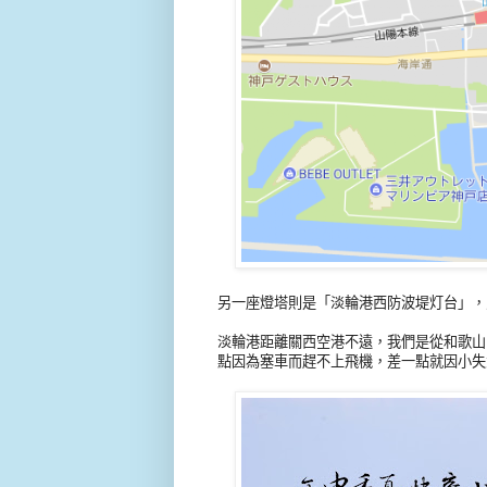
另一座燈塔則是「淡輪港西防波堤灯台」，
淡輪港距離關西空港不遠，我們是從和歌山
點因為塞車而趕不上飛機，差一點就因小失大