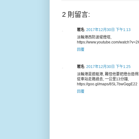
2 則留言:
匿名
2017年12月30日 下午1:13
淡輪港西防波堤燈塔,
https://www.youtube.com/watch?v
回覆
匿名
2017年12月30日 下午1:25
淡輪港是遊艇港, 難怪他要把燈台造得
從車站走路過去, 一公里13分鐘,
https://goo.gl/maps/8SL7bwGqgE22
回覆