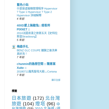
藍色小站
什麼是虛擬機管理程序 Hypervisor
? Type 1 Hypervisor ? Type 2
Hypervisor 詳細解釋
4 年前
400D愛上無敵兔:: 痞客邦
PIXNET ::
2014法國浪漫之旅第五天【史特拉
斯堡Strasbourg】
5 年前
梅森手扎
BENZ GLC COUPE 鍍膜之後洗車
真好洗！
7 年前
chunmin的逸想空間 :: 隨意窩
Xuite ::
20180711羅馬聖母大殿→Cortona
7 年前
顯示全部
標籤
日本旅遊
(172)
北台灣
旅遊
(104)
燈塔
(96)
中
台灣旅遊
(59)
2010 北海道 (道