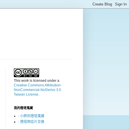
This work is licensed under a
Creative Commons Attribution-
NonCommercial-NoDerivs 3.0
Taiwan License
.
我的燈塔蒐藏
- 小胖的燈塔蒐藏
- 燈塔明信片交換