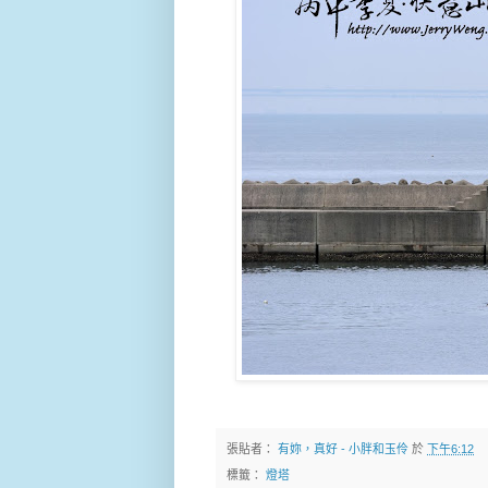
張貼者：
有妳，真好 - 小胖和玉伶
於
下午6:12
標籤：
燈塔