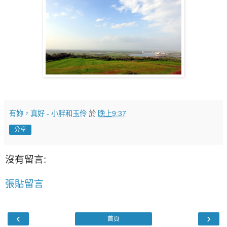
有妳，真好 - 小胖和玉伶
於
晚上9:37
分享
沒有留言:
張貼留言
‹
›
首頁