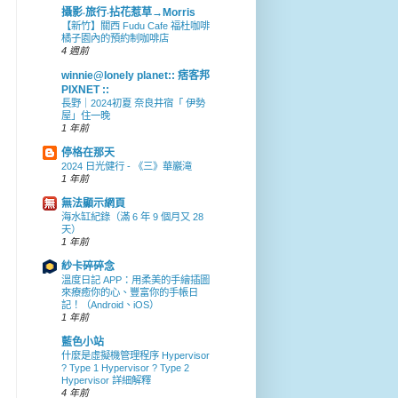
攝影‧旅行‧拈花惹草→Morris
【新竹】關西 Fudu Cafe 福杜咖啡
橘子園內的預約制咖啡店
4 週前
winnie@lonely planet:: 痞客邦
PIXNET ::
長野｜2024初夏 奈良井宿「 伊勢
屋」住一晚
1 年前
停格在那天
2024 日光健行 - 《三》華巖滝
1 年前
無法顯示網頁
海水缸紀錄（滿 6 年 9 個月又 28
天）
1 年前
紗卡碎碎念
溫度日記 APP：用柔美的手繪插圖
來療癒你的心、豐富你的手帳日
記！（Android、iOS）
1 年前
藍色小站
什麼是虛擬機管理程序 Hypervisor
? Type 1 Hypervisor ? Type 2
Hypervisor 詳細解釋
4 年前