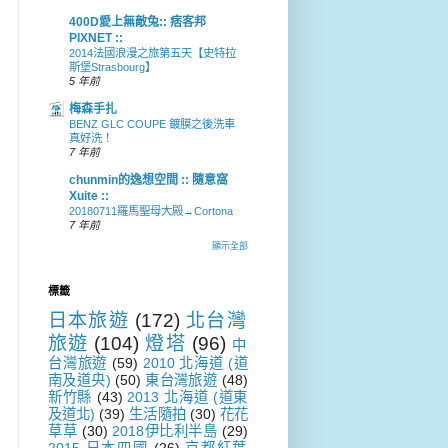
400D愛上無敵兔:: 痞客邦
PIXNET ::
2014法國浪漫之旅第五天【史特拉
斯堡Strasbourg】
5 年前
梅森手扎
BENZ GLC COUPE 鍍膜之後洗車
真好洗！
7 年前
chunmin的逸想空間 :: 隨意窩
Xuite ::
20180711羅馬聖母大殿→Cortona
7 年前
顯示全部
標籤
日本旅遊
(172)
北台灣
旅遊
(104)
燈塔
(96)
中
台灣旅遊
(59)
2010 北海道 (道
南及道央)
(50)
東台灣旅遊
(48)
新竹縣
(43)
2013 北海道 (道東
及道北)
(39)
生活隨拍
(30)
花花
草草
(30)
2018伊比利半島
(29)