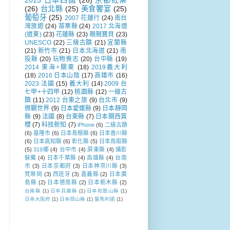
2015 日本四國
(26)
京都紅葉
(26)
台北縣
(25)
美食饗宴
(25)
葡萄牙
(25)
2007 花蓮行
(24)
南台
灣旅遊
(24)
苗栗縣
(24)
2017 北海道
(道東)
(23)
花蓮縣
(23)
親親寶貝
(23)
UNESCO
(22)
三級古蹟
(21)
宜蘭縣
(21)
新竹市
(21)
日本北海道
(21)
南
投縣
(20)
玩物喪志
(20)
台中縣
(19)
2014 東海+關東
(18)
2019義大利
(18)
2016 日本山陰
(17)
高雄市
(16)
2023 法國
(15)
義大利
(14)
2009 台
七甲+十四甲
(12)
桃園縣
(12)
一級古
蹟
(11)
2012 台東之旅
(9)
台北市
(9)
微觀世界
(9)
日本愛媛縣
(9)
日本靜岡
縣
(9)
法國
(8)
台東縣
(7)
日本關西賞
櫻
(7)
科技新知
(7)
iPhone
(6)
二級古蹟
(6)
基隆市
(6)
日本島根縣
(6)
日本香川縣
(6)
日本高知縣
(6)
彰化縣
(5)
日本鳥取縣
(5)
319鄉
(4)
台中市
(4)
屏東縣
(4)
攝影
裝備
(4)
日本千葉縣
(4)
高雄縣
(4)
台南
市
(3)
日本京都府
(3)
日本神奈川縣
(3)
梵蒂岡
(3)
西班牙
(3)
嘉義縣
(2)
日本廣
島縣
(2)
日本德島縣
(2)
日本栃木縣
(2)
台南縣
(1)
日本兵庫縣
(1)
日本和歌山縣
(1)
日本大阪府
(1)
日本岡山縣
(1)
聖馬利諾
(1)