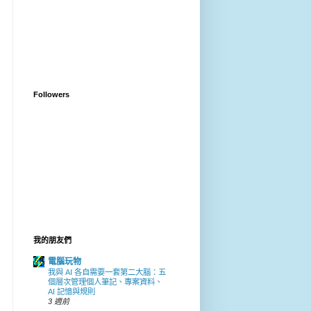
Followers
我的朋友們
電腦玩物
我與 AI 各自需要一套第二大腦：五
個層次管理個人筆記、專案資料、
AI 記憶與規則
3 週前