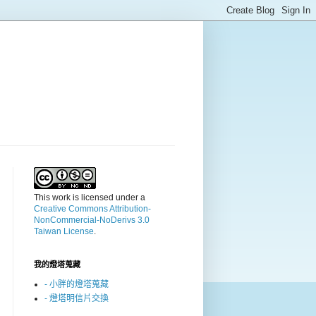
This work is licensed under a
Creative Commons Attribution-
NonCommercial-NoDerivs 3.0
Taiwan License
.
我的燈塔蒐藏
- 小胖的燈塔蒐藏
- 燈塔明信片交換