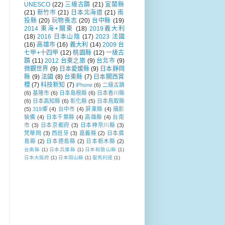
UNESCO
(22)
三級古蹟
(21)
宜蘭縣
(21)
新竹市
(21)
日本北海道
(21)
南
投縣
(20)
玩物喪志
(20)
台中縣
(19)
2014 東海+關東
(18)
2019義大利
(18)
2016 日本山陰
(17)
2023 法國
(16)
高雄市
(16)
義大利
(14)
2009 台
七甲+十四甲
(12)
桃園縣
(12)
一級古
蹟
(11)
2012 台東之旅
(9)
台北市
(9)
微觀世界
(9)
日本愛媛縣
(9)
日本靜岡
縣
(9)
法國
(8)
台東縣
(7)
日本關西賞
櫻
(7)
科技新知
(7)
iPhone
(6)
二級古蹟
(6)
基隆市
(6)
日本島根縣
(6)
日本香川縣
(6)
日本高知縣
(6)
彰化縣
(5)
日本鳥取縣
(5)
319鄉
(4)
台中市
(4)
屏東縣
(4)
攝影
裝備
(4)
日本千葉縣
(4)
高雄縣
(4)
台南
市
(3)
日本京都府
(3)
日本神奈川縣
(3)
梵蒂岡
(3)
西班牙
(3)
嘉義縣
(2)
日本廣
島縣
(2)
日本德島縣
(2)
日本栃木縣
(2)
台南縣
(1)
日本兵庫縣
(1)
日本和歌山縣
(1)
日本大阪府
(1)
日本岡山縣
(1)
聖馬利諾
(1)