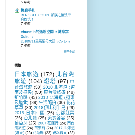
5 年前
梅森手扎
BENZ GLC COUPE 鍍膜之後洗車
真好洗！
7 年前
chunmin的逸想空間 :: 隨意窩
Xuite ::
20180711羅馬聖母大殿→Cortona
7 年前
顯示全部
標籤
日本旅遊
(172)
北台灣
旅遊
(104)
燈塔
(97)
中
台灣旅遊
(59)
2010 北海道 (道
南及道央)
(50)
東台灣旅遊
(48)
新竹縣
(43)
2013 北海道 (道東
及道北)
(39)
生活隨拍
(30)
花花
草草
(30)
2018伊比利半島
(29)
2015 日本四國
(26)
京都紅葉
(26)
台北縣
(25)
美食饗宴
(25)
葡萄牙
(25)
2007 花蓮行
(24)
南台
灣旅遊
(24)
苗栗縣
(24)
2017 北海道
(道東)
(23)
花蓮縣
(23)
親親寶貝
(23)