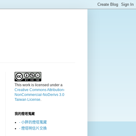
This work is licensed under a
Creative Commons Attribution-
NonCommercial-NoDerivs 3.0
Taiwan License
.
我的燈塔蒐藏
- 小胖的燈塔蒐藏
- 燈塔明信片交換