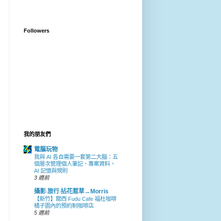
Followers
我的朋友們
電腦玩物
我與 AI 各自需要一套第二大腦：五
個層次管理個人筆記、專案資料、
AI 記憶與規則
3 週前
攝影‧旅行‧拈花惹草→Morris
【新竹】關西 Fudu Cafe 福杜咖啡
橘子園內的預約制咖啡店
5 週前