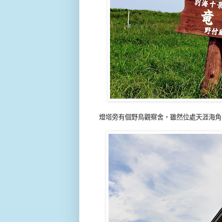
燈塔旁有個野鳥觀察舍，雖然位處天涯海角