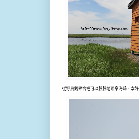
從野鳥觀察舍裡可以靜靜地觀察海鷗，幸好把8