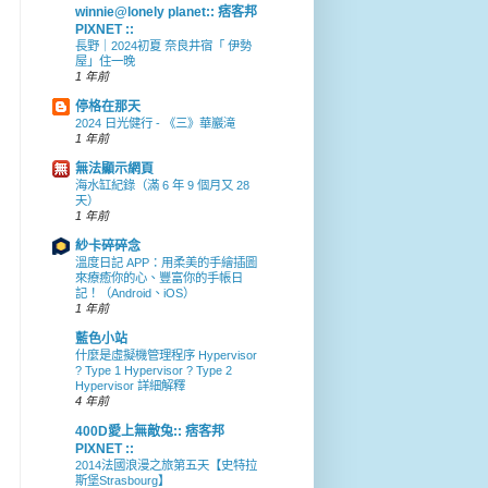
winnie@lonely planet:: 痞客邦
PIXNET ::
長野｜2024初夏 奈良井宿「 伊勢
屋」住一晚
1 年前
停格在那天
2024 日光健行 - 《三》華巖滝
1 年前
無法顯示網頁
海水缸紀錄（滿 6 年 9 個月又 28
天）
1 年前
紗卡碎碎念
溫度日記 APP：用柔美的手繪插圖
來療癒你的心、豐富你的手帳日
記！（Android、iOS）
1 年前
藍色小站
什麼是虛擬機管理程序 Hypervisor
? Type 1 Hypervisor ? Type 2
Hypervisor 詳細解釋
4 年前
400D愛上無敵兔:: 痞客邦
PIXNET ::
2014法國浪漫之旅第五天【史特拉
斯堡Strasbourg】