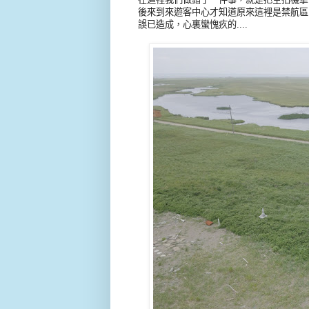
後來到來遊客中心才知道原來這裡是禁航區
誤已造成，心裏蠻愧疚的....