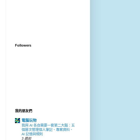
Followers
我的朋友們
電腦玩物
我與 AI 各自需要一套第二大腦：五
個層次管理個人筆記、專案資料、
AI 記憶與規則
3 週前