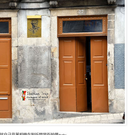
就自己背著相機在附近閒晃街拍囉～～