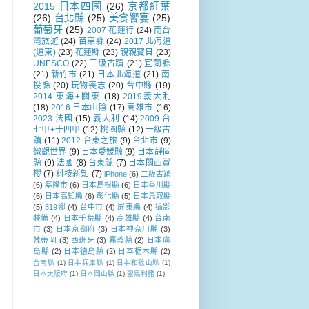
2015 日本四國
(26)
京都紅葉
(26)
台北縣
(25)
美食饗宴
(25)
葡萄牙
(25)
2007 花蓮行
(24)
南台
灣旅遊
(24)
苗栗縣
(24)
2017 北海道
(道東)
(23)
花蓮縣
(23)
親親寶貝
(23)
UNESCO
(22)
三級古蹟
(21)
宜蘭縣
(21)
新竹市
(21)
日本北海道
(21)
南
投縣
(20)
玩物喪志
(20)
台中縣
(19)
2014 東海+關東
(18)
2019義大利
(18)
2016 日本山陰
(17)
高雄市
(16)
2023 法國
(15)
義大利
(14)
2009 台
七甲+十四甲
(12)
桃園縣
(12)
一級古
蹟
(11)
2012 台東之旅
(9)
台北市
(9)
微觀世界
(9)
日本愛媛縣
(9)
日本靜岡
縣
(9)
法國
(8)
台東縣
(7)
日本關西賞
櫻
(7)
科技新知
(7)
iPhone
(6)
二級古蹟
(6)
基隆市
(6)
日本島根縣
(6)
日本香川縣
(6)
日本高知縣
(6)
彰化縣
(5)
日本鳥取縣
(5)
319鄉
(4)
台中市
(4)
屏東縣
(4)
攝影
裝備
(4)
日本千葉縣
(4)
高雄縣
(4)
台南
市
(3)
日本京都府
(3)
日本神奈川縣
(3)
梵蒂岡
(3)
西班牙
(3)
嘉義縣
(2)
日本廣
島縣
(2)
日本德島縣
(2)
日本栃木縣
(2)
台南縣
(1)
日本兵庫縣
(1)
日本和歌山縣
(1)
日本大阪府
(1)
日本岡山縣
(1)
聖馬利諾
(1)