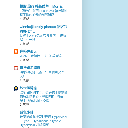
攝影‧旅行‧拈花惹草→Morris
【新竹】關西 Fudu Cafe 福杜咖啡
橘子園內的預約制咖啡店
5 週前
winnie@lonely planet:: 痞客邦
PIXNET ::
長野｜2024初夏 奈良井宿「 伊勢
屋」住一晚
1 年前
停格在那天
2024 日光健行 - 《三》華巖滝
1 年前
無法顯示網頁
海水缸紀錄（滿 6 年 9 個月又 28
天）
1 年前
紗卡碎碎念
溫度日記 APP：用柔美的手繪插圖
來療癒你的心、豐富你的手帳日
記！（Android、iOS）
1 年前
藍色小站
什麼是虛擬機管理程序 Hypervisor
? Type 1 Hypervisor ? Type 2
Hypervisor 詳細解釋