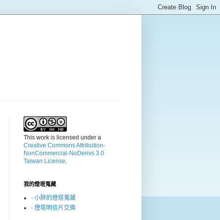
This work is licensed under a
Creative Commons Attribution-
NonCommercial-NoDerivs 3.0
Taiwan License
.
我的燈塔蒐藏
- 小胖的燈塔蒐藏
- 燈塔明信片交換