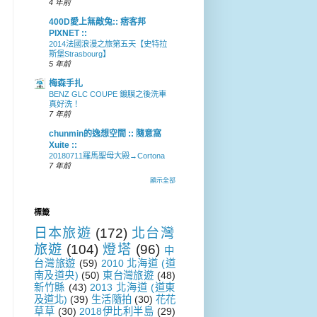
4 年前
400D愛上無敵兔:: 痞客邦
PIXNET ::
2014法國浪漫之旅第五天【史特拉
斯堡Strasbourg】
5 年前
梅森手扎
BENZ GLC COUPE 鍍膜之後洗車
真好洗！
7 年前
chunmin的逸想空間 :: 隨意窩
Xuite ::
20180711羅馬聖母大殿→Cortona
7 年前
顯示全部
標籤
日本旅遊
(172)
北台灣
旅遊
(104)
燈塔
(96)
中
台灣旅遊
(59)
2010 北海道 (道
南及道央)
(50)
東台灣旅遊
(48)
新竹縣
(43)
2013 北海道 (道東
及道北)
(39)
生活隨拍
(30)
花花
草草
(30)
2018伊比利半島
(29)