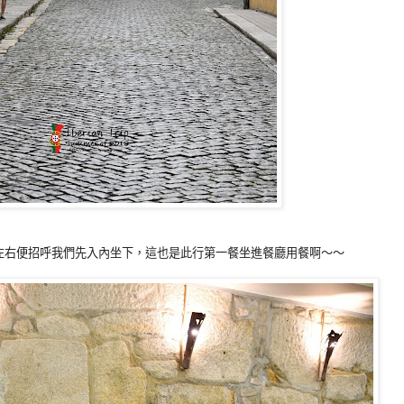
0左右便招呼我們先入內坐下，這也是此行第一餐坐進餐廳用餐啊～～