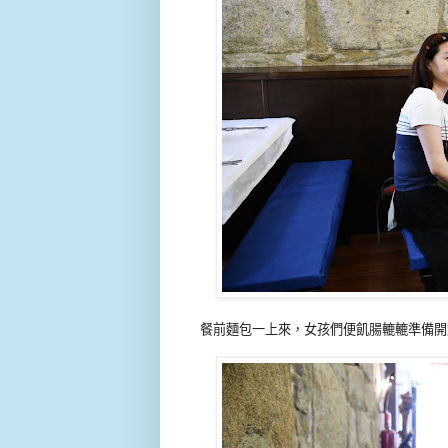
餐前麵包一上來，女孩們便飢腸轆轆準備開