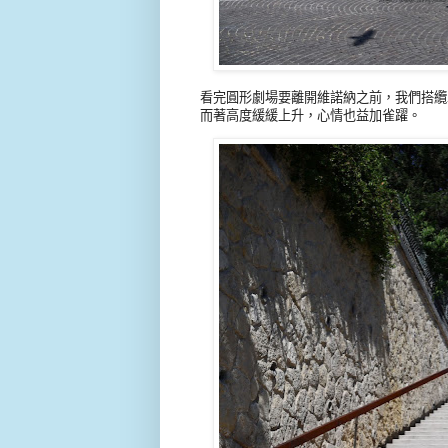
看完圓形劇場要離開維諾納之前，我們搭纜
而著高度緩緩上升，心情也益加雀躍。