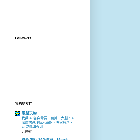
Followers
我的朋友們
電腦玩物
我與 AI 各自需要一套第二大腦：五
個層次管理個人筆記、專案資料、
AI 記憶與規則
3 週前