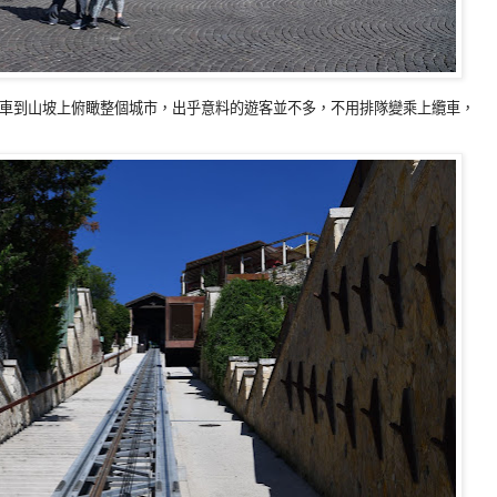
車到山坡上俯瞰整個城市，出乎意料的遊客並不多，不用排隊變乘上纜車，