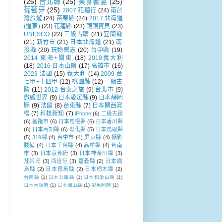
(26)
台北縣
(25)
美食饗宴
(25)
葡萄牙
(25)
2007 花蓮行
(24)
南台
灣旅遊
(24)
苗栗縣
(24)
2017 北海道
(道東)
(23)
花蓮縣
(23)
親親寶貝
(23)
UNESCO
(22)
三級古蹟
(21)
宜蘭縣
(21)
新竹市
(21)
日本北海道
(21)
南
投縣
(20)
玩物喪志
(20)
台中縣
(19)
2014 東海+關東
(18)
2019義大利
(18)
2016 日本山陰
(17)
高雄市
(16)
2023 法國
(15)
義大利
(14)
2009 台
七甲+十四甲
(12)
桃園縣
(12)
一級古
蹟
(11)
2012 台東之旅
(9)
台北市
(9)
微觀世界
(9)
日本愛媛縣
(9)
日本靜岡
縣
(9)
法國
(8)
台東縣
(7)
日本關西賞
櫻
(7)
科技新知
(7)
iPhone
(6)
二級古蹟
(6)
基隆市
(6)
日本島根縣
(6)
日本香川縣
(6)
日本高知縣
(6)
彰化縣
(5)
日本鳥取縣
(5)
319鄉
(4)
台中市
(4)
屏東縣
(4)
攝影
裝備
(4)
日本千葉縣
(4)
高雄縣
(4)
台南
市
(3)
日本京都府
(3)
日本神奈川縣
(3)
梵蒂岡
(3)
西班牙
(3)
嘉義縣
(2)
日本廣
島縣
(2)
日本德島縣
(2)
日本栃木縣
(2)
台南縣
(1)
日本兵庫縣
(1)
日本和歌山縣
(1)
日本大阪府
(1)
日本岡山縣
(1)
聖馬利諾
(1)