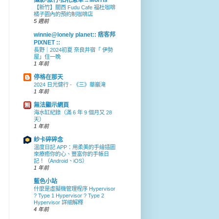
攝影‧旅行‧拈花惹草→Morris
【新竹】關西 Fudu Cafe 福杜咖啡
橘子園內的預約制咖啡店
5 週前
winnie@lonely planet:: 痞客邦
PIXNET ::
長野｜2024初夏 奈良井宿「 伊勢
屋」住一晚
1 年前
停格在那天
2024 日光健行 - 《三》華巖滝
1 年前
無法顯示網頁
海水缸紀錄（滿 6 年 9 個月又 28
天）
1 年前
紗卡碎碎念
溫度日記 APP：用柔美的手繪插圖
來療癒你的心、豐富你的手帳日
記！（Android、iOS）
1 年前
藍色小站
什麼是虛擬機管理程序 Hypervisor
? Type 1 Hypervisor ? Type 2
Hypervisor 詳細解釋
4 年前