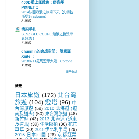
400D愛上無敵兔:: 痞客邦
PIXNET ::
2014法國浪漫之旅第五天【史特拉
斯堡Strasbourg】
5 年前
梅森手扎
BENZ GLC COUPE 鍍膜之後洗車
真好洗！
7 年前
chunmin的逸想空間 :: 隨意窩
Xuite ::
20180711羅馬聖母大殿→Cortona
7 年前
顯示全部
標籤
日本旅遊
(172)
北台灣
旅遊
(104)
燈塔
(96)
中
台灣旅遊
(59)
2010 北海道 (道
南及道央)
(50)
東台灣旅遊
(48)
新竹縣
(43)
2013 北海道 (道東
及道北)
(39)
生活隨拍
(30)
花花
草草
(30)
2018伊比利半島
(29)
2015 日本四國
(26)
京都紅葉