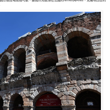
形競技場屈指可數，據我所知散落在法國的Nîmes與Arles，克羅埃西亞的
.