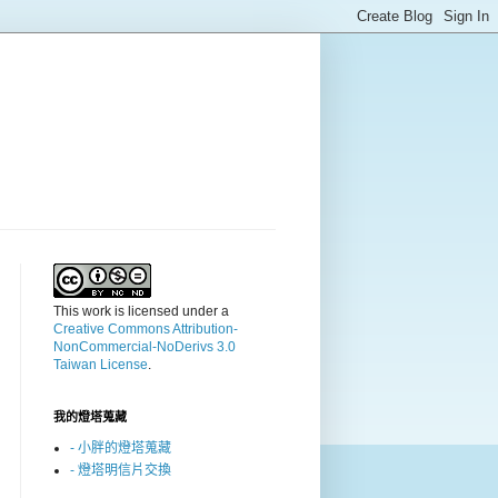
This work is licensed under a
Creative Commons Attribution-
NonCommercial-NoDerivs 3.0
Taiwan License
.
我的燈塔蒐藏
- 小胖的燈塔蒐藏
- 燈塔明信片交換