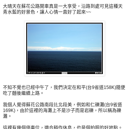
大晴天在蘇花公路開車真是一大享受，沿路到處可見這種天
青水藍的好景色，讓人心情一直好了起來~~
不知不覺也已經中午了，我們決定在和平(台9省道158K)隨便
吃了麵後繼續上路。
我個人覺得蘇花公路南段比北段美，例如和仁礫灘(台9省道
169K)，由於這裡的海灘上不是沙子而是岩礫，所以稱為礫
灘。
這裡有幾個停車位，適合稍作休息，也是個拍照的好地點。