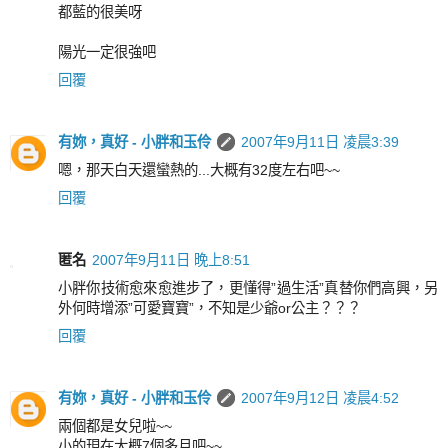
都藍的很美呀
陽光一定很強吧
回覆
有妳，真好 - 小胖和玉伶
2007年9月11日 凌晨3:39
嗯，那天白天還蠻熱的...大概有32度左右吧~~
回覆
匿名
2007年9月11日 晚上8:51
小胖你技術愈來愈進步了，更懂得”過生活”真替你們高興，另
外何時增添”可愛寶寶”，不知是少爺or公主？？？
回覆
有妳，真好 - 小胖和玉伶
2007年9月12日 凌晨4:52
兩個都是女兒啦~~
小的現在大概7個多月吧~~