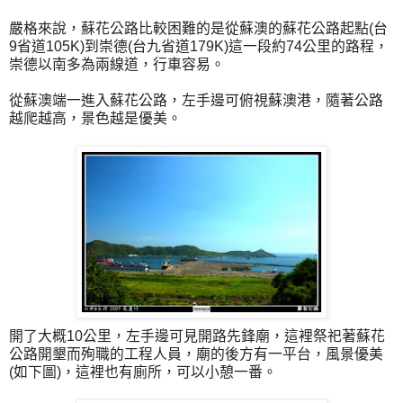
嚴格來說，蘇花公路比較困難的是從蘇澳的蘇花公路起點(台
9省道105K)到崇德(台九省道179K)這一段約74公里的路程，
崇德以南多為兩線道，行車容易。
從蘇澳端一進入蘇花公路，左手邊可俯視蘇澳港，隨著公路
越爬越高，景色越是優美。
開了大概10公里，左手邊可見開路先鋒廟，這裡祭祀著蘇花
公路開墾而殉職的工程人員，廟的後方有一平台，風景優美
(如下圖)，這裡也有廁所，可以小憩一番。