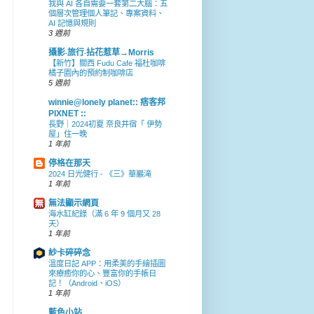
我與 AI 各自需要一套第二大腦：五
個層次管理個人筆記、專案資料、
AI 記憶與規則
3 週前
攝影‧旅行‧拈花惹草→Morris
【新竹】關西 Fudu Cafe 福杜咖啡
橘子園內的預約制咖啡店
5 週前
winnie@lonely planet:: 痞客邦
PIXNET ::
長野｜2024初夏 奈良井宿「 伊勢
屋」住一晚
1 年前
停格在那天
2024 日光健行 - 《三》華巖滝
1 年前
無法顯示網頁
海水缸紀錄（滿 6 年 9 個月又 28
天）
1 年前
紗卡碎碎念
溫度日記 APP：用柔美的手繪插圖
來療癒你的心、豐富你的手帳日
記！（Android、iOS）
1 年前
藍色小站