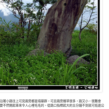
沿著小路往上可見兩旁都是墳墓群，可且兩旁雜草很多，路又小，很難會
要不然開起車來令人心裡毛毛的，從路口指標起大約五分鐘不到就可抵達公