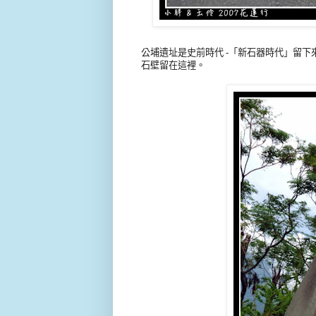
公埔遺址是史前時代
-「
新石器時代
」留下
石壁留在這裡。