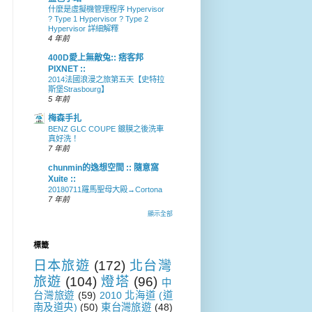
什麼是虛擬機管理程序 Hypervisor
? Type 1 Hypervisor ? Type 2
Hypervisor 詳細解釋
4 年前
400D愛上無敵兔:: 痞客邦
PIXNET ::
2014法國浪漫之旅第五天【史特拉
斯堡Strasbourg】
5 年前
梅森手扎
BENZ GLC COUPE 鍍膜之後洗車
真好洗！
7 年前
chunmin的逸想空間 :: 隨意窩
Xuite ::
20180711羅馬聖母大殿→Cortona
7 年前
顯示全部
標籤
日本旅遊
(172)
北台灣
旅遊
(104)
燈塔
(96)
中
台灣旅遊
(59)
2010 北海道 (道
南及道央)
(50)
東台灣旅遊
(48)