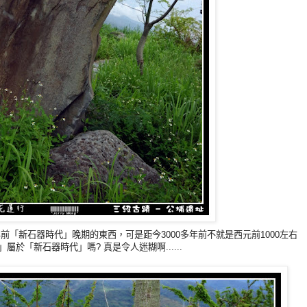
年前
「
新石器時代
」
晚期的東西，可是距今3000多年前不就是西元前1000左右
」屬於
「
新石器時代
」
嗎? 真是令人迷糊啊......