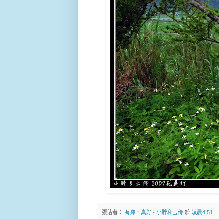
張貼者：
有妳，真好 - 小胖和玉伶
於
凌晨4:51