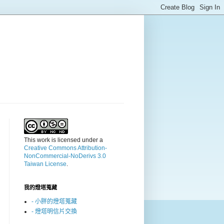
This work is licensed under a
Creative Commons Attribution-
NonCommercial-NoDerivs 3.0
Taiwan License
.
我的燈塔蒐藏
- 小胖的燈塔蒐藏
- 燈塔明信片交換