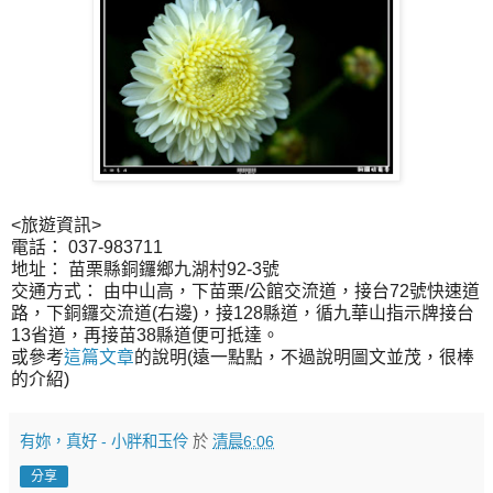
<旅遊資訊>
電話： 037-983711
地址： 苗栗縣銅鑼鄉九湖村92-3號
交通方式： 由中山高，下苗栗/公館交流道，接台72號快速道
路，下銅鑼交流道(右邊)，接128縣道，循九華山指示牌接台
13省道，再接苗38縣道便可抵達。
或參考
這篇文章
的說明(遠一點點，不過說明圖文並茂，很棒
的介紹)
有妳，真好 - 小胖和玉伶
於
清晨6:06
分享