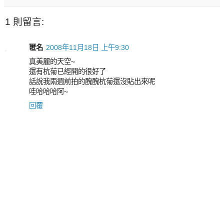
1 則留言:
匿名
2008年11月18日 上午9:30
真美麗的天空~
還有杭菊已經開的很好了
話說我兩週前拍的醜醜杭菊還沒貼出來呢
哇哈哈哈阿~
回覆