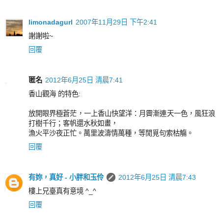
limonadagurl
2007年11月29日 下午2:41
謝謝啦~
回覆
匿名
2012年6月25日 清晨7:41
香山觀海 的特色:
放開眼界極蒼茫，一上香山快望洋：月霽漸連天一色，風狂浪
打樹千行；客帆還水秋如畫，
漁火平沙夜正忙。萬里波濤情萬種，等閒覓句索枯觴。
回覆
有妳，真好 - 小胖和玉伶
2012年6月25日 清晨7:43
樓上兄臺真有意境 ^_^
回覆