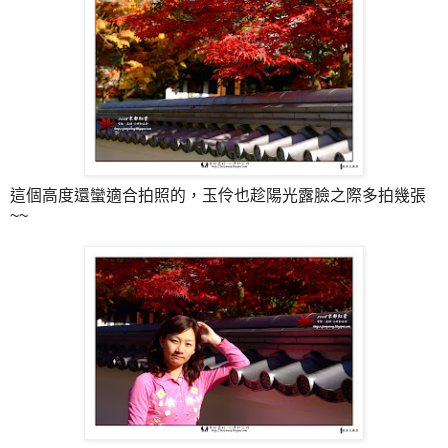
這個高度還蠻適合拍照的，玉伶也趁陽光露臉之際多拍幾張
~~