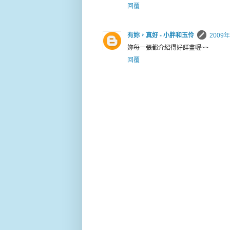
回覆
有妳，真好 - 小胖和玉伶
2009
妳每一張都介紹得好詳盡喔~~
回覆