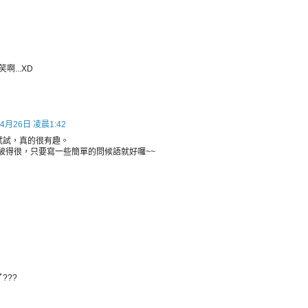
...XD
4月26日 凌晨1:42
以試試，真的很有趣。
的英文破得很，只要寫一些簡單的問候語就好囉~~
???