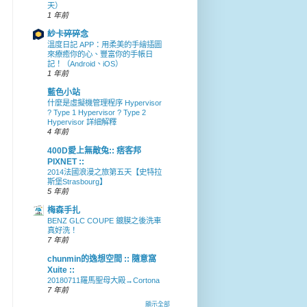
天）
1 年前
紗卡碎碎念
溫度日記 APP：用柔美的手繪插圖
來療癒你的心、豐富你的手帳日
記！（Android、iOS）
1 年前
藍色小站
什麼是虛擬機管理程序 Hypervisor
? Type 1 Hypervisor ? Type 2
Hypervisor 詳細解釋
4 年前
400D愛上無敵兔:: 痞客邦
PIXNET ::
2014法國浪漫之旅第五天【史特拉
斯堡Strasbourg】
5 年前
梅森手扎
BENZ GLC COUPE 鍍膜之後洗車
真好洗！
7 年前
chunmin的逸想空間 :: 隨意窩
Xuite ::
20180711羅馬聖母大殿→Cortona
7 年前
顯示全部