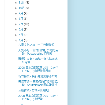
►
11月
(8)
►
10月
(9)
►
9月
(9)
►
8月
(8)
►
7月
(10)
►
6月
(8)
►
5月
(9)
▼
4月
(8)
八里文化之旅 - 十三行博物館
天氣不好 + 無薪假的打發時間活
動 - Postcrossing 交朋友
難得好天氣，再訪一級古蹟淡水
紅毛城
2008 日本京都紅葉之旅 - Day 7
11/26 (三)永觀堂幼稚園
新竹秘境 - 尖石鄉鴛鴦谷瀑布群
天氣不好 + 無薪假的打發時間活
動 - Shutterstock 圖庫賺外快
三級古蹟 - 竹北采田福地
2008 日本京都紅葉之旅 - Day 7
11/26 (三)永觀堂