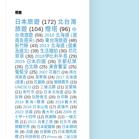
標籤
日本旅遊
(172)
北台灣
旅遊
(104)
燈塔
(96)
中
台灣旅遊
(59)
2010 北海道 (道
南及道央)
(50)
東台灣旅遊
(48)
新竹縣
(43)
2013 北海道 (道東
及道北)
(39)
生活隨拍
(30)
花花
草草
(30)
2018伊比利半島
(29)
2015 日本四國
(26)
京都紅葉
(26)
台北縣
(25)
美食饗宴
(25)
葡萄牙
(25)
2007 花蓮行
(24)
南台
灣旅遊
(24)
苗栗縣
(24)
2017 北海道
(道東)
(23)
花蓮縣
(23)
親親寶貝
(23)
UNESCO
(22)
三級古蹟
(21)
宜蘭縣
(21)
新竹市
(21)
日本北海道
(21)
南
投縣
(20)
玩物喪志
(20)
台中縣
(19)
2014 東海+關東
(18)
2019義大利
(18)
2016 日本山陰
(17)
高雄市
(16)
2023 法國
(15)
義大利
(14)
2009 台
七甲+十四甲
(12)
桃園縣
(12)
一級古
蹟
(11)
2012 台東之旅
(9)
台北市
(9)
微觀世界
(9)
日本愛媛縣
(9)
日本靜岡
縣
(9)
法國
(8)
台東縣
(7)
日本關西賞
櫻
(7)
科技新知
(7)
iPhone
(6)
二級古蹟