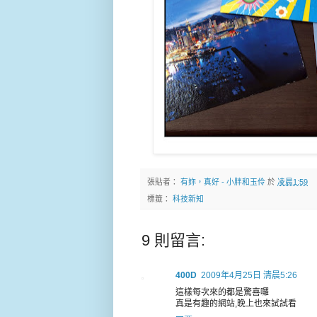
張貼者：
有妳，真好 - 小胖和玉伶
於
凌晨1:59
標籤：
科技新知
9 則留言:
400D
2009年4月25日 清晨5:26
這樣每次來的都是驚喜囉
真是有趣的網站,晚上也來試試看