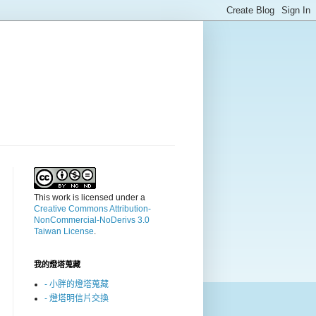
This work is licensed under a
Creative Commons Attribution-
NonCommercial-NoDerivs 3.0
Taiwan License
.
我的燈塔蒐藏
- 小胖的燈塔蒐藏
- 燈塔明信片交換