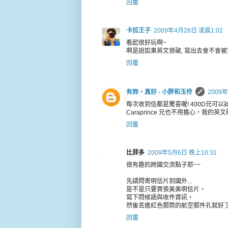
回覆
卡拉王子
2009年4月26日 凌晨1:02
看起很好玩啊~
啊是說如果英文很破, 寫出去會不會被笑啊
回覆
有妳，真好 - 小胖和玉伶
2009年
每次收到信都是驚喜喔! 400D兄可
Caraprince 兄也不用擔心，我
回覆
比菲多
2009年5月6日 晚上10:31
很有趣的跨國交流點子耶~~
先請問寄明信片到國外...
是不是只要買張美美明信片，
寫下問候語與收件資訊，
然後丟進紅色郵筒的航空郵件孔就好了
回覆