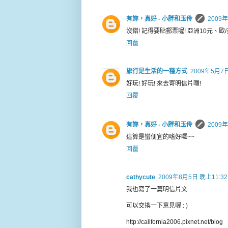
有妳，真好 - 小胖和玉伶
2009
沒錯! 記得要貼郵票喔! 亞洲10元、歐
回覆
旅行是生活的一種方式
2009年5月7日
好玩! 好玩! 來去寄明信片囉!
回覆
有妳，真好 - 小胖和玉伶
2009年
這算是蠻便宜的嗜好囉~~
回覆
cathycute
2009年8月5日 晚上11:32
我也寫了一篇明信片文
可以交換一下意見喔 : )
http://california2006.pixnet.net/blog