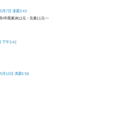
年5月7日 凌晨3:43
/非/中南美洲12元、北美11元~~
 下午3:42
5月10日 清晨5:58