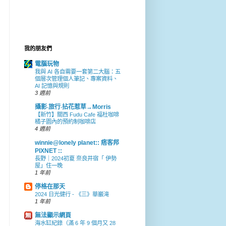
我的朋友們
電腦玩物
我與 AI 各自需要一套第二大腦：五
個層次管理個人筆記、專案資料、
AI 記憶與規則
3 週前
攝影‧旅行‧拈花惹草→Morris
【新竹】關西 Fudu Cafe 福杜咖啡
橘子園內的預約制咖啡店
4 週前
winnie@lonely planet:: 痞客邦
PIXNET ::
長野｜2024初夏 奈良井宿「 伊勢
屋」住一晚
1 年前
停格在那天
2024 日光健行 - 《三》華巖滝
1 年前
無法顯示網頁
海水缸紀錄（滿 6 年 9 個月又 28