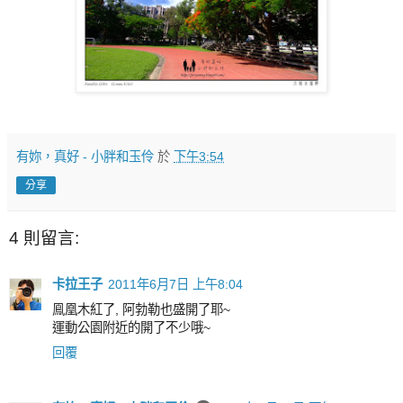
有妳，真好 - 小胖和玉伶
於
下午3:54
分享
4 則留言:
卡拉王子
2011年6月7日 上午8:04
鳯凰木紅了, 阿勃勒也盛開了耶~
運動公園附近的開了不少哦~
回覆