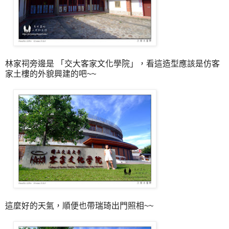
林家祠旁邊是 「交大客家文化學院」，看這造型應該是仿客
家土樓的外貌興建的吧~~
這麼好的天氣，順便也帶瑞琦出門照相~~