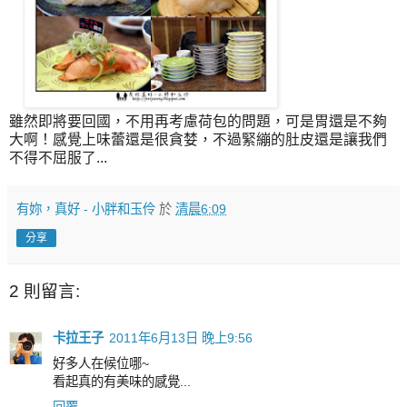
雖然即將要回國，不用再考慮荷包的問題，可是胃還是不夠
大啊！感覺上味蕾還是很貪婪，不過緊繃的肚皮還是讓我們
不得不屈服了...
有妳，真好 - 小胖和玉伶
於
清晨6:09
分享
2 則留言:
卡拉王子
2011年6月13日 晚上9:56
好多人在候位哪~
看起真的有美味的感覺...