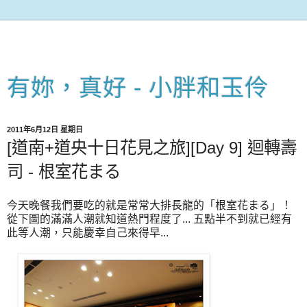
有妳，真好 - 小胖和玉伶
2011年6月12日 星期日
[道南+道央十日花見之旅][Day 9] 迴轉壽
司 - 根室花まる
今天晚餐我們要吃的就是常常大排長龍的「根室花まる」！
從下圖的滿滿人潮就知道熱門程度了... 五點半不到就已經有
此等人潮，只能慶幸自己來得早...